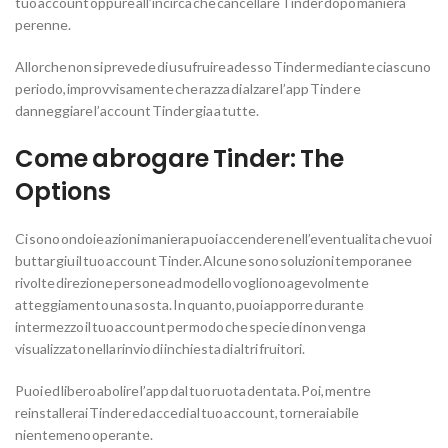
tuo account oppure all’incirca che cancellare Tinder dopo maniera
perenne.
Allorche non si prevede di usufruire adesso Tinder mediante ciascuno
periodo, improvvisamente che razza di alzare l’app Tinder e
danneggiare l’account Tinder gia a tutte.
Come abrogare Tinder: The
Options
Ci sono ondoie azioni maniera puoi accendere nell’eventualita che vuoi
buttar giu il tuo account Tinder. Alcune sono soluzioni temporanee
rivolte direzione persone ad modello vogliono agevolmente
atteggiamento una sosta. In quanto, puoi apporre durante
intermezzo il tuo account per modo che specie di non venga
visualizzato nella rinvio di inchiesta di altri fruitori.
Puoi ed libero abolire l’app dal tuo ruota dentata. Poi, mentre
reinstallerai Tinder ed accedi al tuo account, tornerai abile
nientemeno operante.