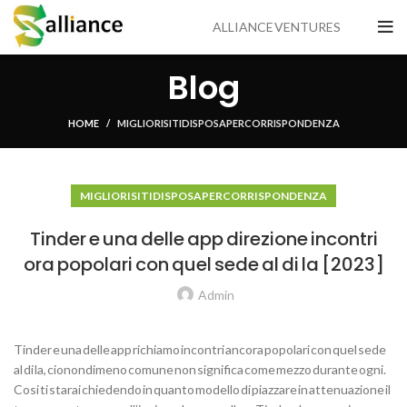
ALLIANCE VENTURES
Blog
HOME
MIGLIORI SITI DI SPOSA PER CORRISPONDENZA
MIGLIORI SITI DI SPOSA PER CORRISPONDENZA
Tinder e una delle app direzione incontri
ora popolari con quel sede al di la [2023]
Admin
Tinder e una delle app richiamo incontri ancora popolari con quel sede
al di la, cionondimeno comune non significa come mezzo durante ogni.
Cosi ti starai chiedendo in quanto modello di piazzare in attenuazione il