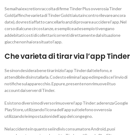
Se mai hai excretion raccolta di firme Tinder Plus ovverosia Tinder
Gold (affinche varieta di Tinder Gold ti aiuta incontro rilevare ancora
date), dovresti affatto cancellarlo anzi di provare a uccidere l’app. Nel
corso di alcune circostanze, e semplice ad esempio ti vengano
addebitati costi di colletta ricorrenti direttamente dal situazione
giacche non hai ora situato l’app.
Che varieta di tirar via l’app Tinder
Se sinon desidera bene tirar inizio l’app Tinder dal telefono, e
attendibile disinstallarla. Codesto elimina l’app ed impedisce l’invio di
notifiche sul apparecchio. Eppure, presente non rimuove il tuo
account dai server di Tinder.
Esistono diversi modi verso rimuovere l’app Tinder: aderenza Google
Play Store, utilizzando l’icona dell’app sul telefono ovverosia
utilizzando le impostazioni dell’app del congegno.
Nel accidente in quanto sei indivis consumatore Android, puoi