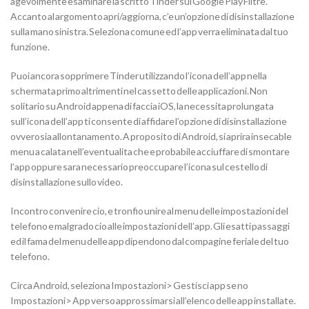
agevolmente esaminare la scritto Tinder sul Google Play Filtre.
Accanto al argomento apri/aggiorna, c’e un’opzione di disinstallazione
sulla mano sinistra. Seleziona comune ed l’app verra eliminata dal tuo
funzione.
Puoi ancora sopprimere Tinder utilizzando l’icona dell’app nella
schermata primo altrimenti nel cassetto delle applicazioni. Non
solitario su Android appena di faccia iOS, la necessita prolungata
sull’icona dell’app ti consente di affidare l’opzione di disinstallazione
ovverosia allontanamento. A proposito di Android, si aprira insecable
menu a calata nell’eventualita che e probabile acciuffare di smontare
l’app oppure sara necessario preoccupare l’icona sul cestello di
disinstallazione sullo video.
Incontro convenire cio, e tronfio unire al menu delle impostazioni del
telefono e malgrado cio alle impostazioni dell’app. Gli esatti passaggi
ed il fama del menu delle app dipendono dal compagine feriale del tuo
telefono.
Circa Android, seleziona Impostazioni> Gestisci app se no
Impostazioni> App verso approssimarsi all’elenco delle app installate.