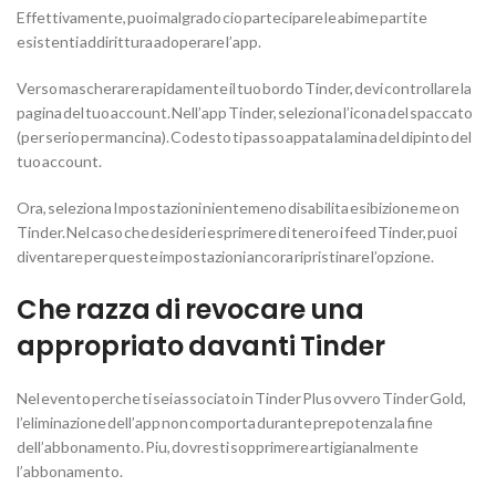
Effettivamente, puoi malgrado cio partecipare le abime partite
esistenti addirittura adoperare l’app.
Verso mascherare rapidamente il tuo bordo Tinder, devi controllare la
pagina del tuo account. Nell’app Tinder, seleziona l’icona del spaccato
(per serio per mancina). Codesto ti passo appata lamina del dipinto del
tuo account.
Ora, seleziona Impostazioni nientemeno disabilita esibizione me on
Tinder. Nel caso che desideri esprimere di tenero i feed Tinder, puoi
diventare per queste impostazioni ancora ripristinare l’opzione.
Che razza di revocare una
appropriato davanti Tinder
Nel evento perche ti sei associato in Tinder Plus ovvero Tinder Gold,
l’eliminazione dell’app non comporta durante prepotenza la fine
dell’abbonamento. Piu, dovresti sopprimere artigianalmente
l’abbonamento.