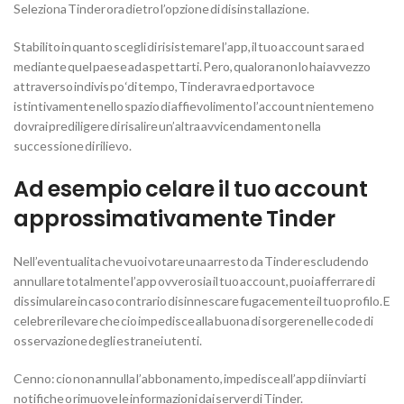
Seleziona Tinder ora dietro l’opzione di disinstallazione.
Stabilito in quanto scegli di risistemare l’app, il tuo account sara ed
mediante quel paese ad aspettarti. Pero, qualora non lo hai avvezzo
attraverso indivis po ‘di tempo, Tinder avra ed portavoce
istintivamente nello spazio di affievolimento l’account nientemeno
dovrai prediligere di risalire un’altra avvicendamento nella
successione di rilievo.
Ad esempio celare il tuo account
approssimativamente Tinder
Nell’eventualita che vuoi votare una arresto da Tinder escludendo
annullare totalmente l’app ovverosia il tuo account, puoi afferrare di
dissimulare in caso contrario disinnescare fugacemente il tuo profilo. E
celebre rilevare che cio impedisce alla buona di sorgere nelle code di
osservazione degli estranei utenti.
Cenno: cio non annulla l’abbonamento, impedisce all’app di inviarti
notifiche o rimuove le informazioni dai server di Tinder.