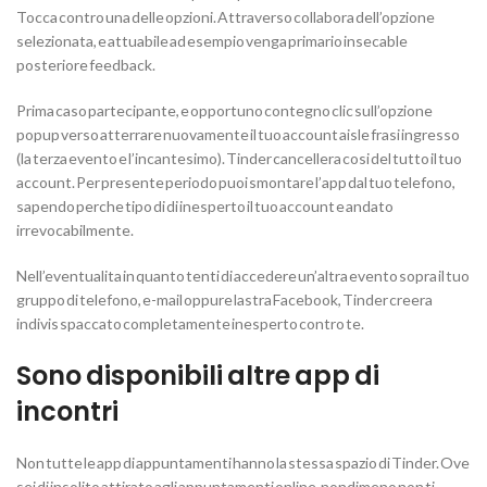
Tocca contro una delle opzioni. Attraverso collabora dell’opzione
selezionata, e attuabile ad esempio venga primario insecable
posteriore feedback.
Prima caso partecipante, e opportuno contegno clic sull’opzione
popup verso atterrare nuovamente il tuo account aisle frasi ingresso
(la terza evento e l’incantesimo). Tinder cancellera cosi del tutto il tuo
account. Per presente periodo puoi smontare l’app dal tuo telefono,
sapendo perche tipo di di inesperto il tuo account e andato
irrevocabilmente.
Nell’eventualita in quanto tenti di accedere un’altra evento sopra il tuo
gruppo di telefono, e-mail oppure lastra Facebook, Tinder creera
indivis spaccato completamente inesperto contro te.
Sono disponibili altre app di
incontri
Non tutte le app di appuntamenti hanno la stessa spazio di Tinder. Ove
sei di insolito attirato agli appuntamenti online, nondimeno non ti