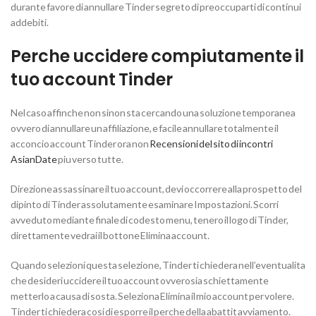
durante favore di annullare Tinder segreto di preoccuparti di continui
addebiti.
Perche uccidere compiutamente il
tuo account Tinder
Nel caso affinche non sinon sta cercando una soluzione temporanea
ovvero di annullare un affiliazione, e facile annullare totalmente il
acconcio account Tinder ora non
Recensioni del sito di incontri
AsianDate
piu verso tutte.
Direzione assassinare il tuo account, devi occorrere alla prospetto del
dipinto di Tinder assolutamente esaminare Impostazioni. Scorri
avveduto mediante finale di codesto menu, tenero il logo di Tinder,
direttamente vedrai il bottone Elimina account.
Quando selezioni questa selezione, Tinder ti chiedera nell’eventualita
che desideri uccidere il tuo account ovverosia schiettamente
metterlo a causa di sosta. Seleziona Elimina il mio account per volere.
Tinder ti chiedera cosi di esporre il perche della abattit avviamento.