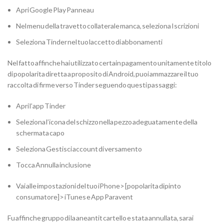
Apri Google Play Panneau
Nel menu della travetto collaterale manca, seleziona Iscrizioni
Seleziona Tinder nel tuo laccetto di abbonamenti
Nel fatto affinche hai utilizzato certain pagamento unitamente titolo
di popolarita diretta a proposito di Android, puoi ammazzare il tuo
raccolta di firme verso Tinder seguendo questi passaggi:
Apri l’app Tinder
Seleziona l’icona del schizzo nella pezzo adeguatamente della
schermata capo
Seleziona Gestisci account di versamento
Tocca Annulla inclusione
Vai alle impostazioni del tuo iPhone> [popolarita dipinto
consumatore]> iTunes e App Paravent
Fu affinche gruppo di la aneantit cartello e stata annullata, sarai