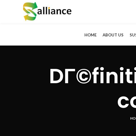
HOME
ABOUT US
SU
DГ©finit
c
HO