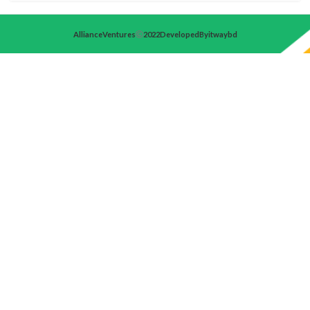
Alliance Ventures
2022 Developed By itwaybd