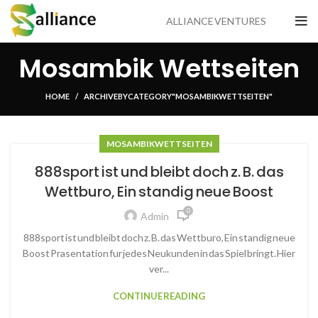
ALLIANCE VENTURES
Mosambik Wettseiten
HOME
ARCHIVE BY CATEGORY "MOSAMBIK WETTSEITEN"
MOSAMBIK WETTSEITEN
888sport ist und bleibt doch z. B. das
Wettburo, Ein standig neue Boost
0
Admin
888sport ist und bleibt doch z. B. das Wettburo, Ein standig neue
Boost Prasentation fur jedes Neukunden in das Spiel bringt. Hier
ver...
CONTINUE READING