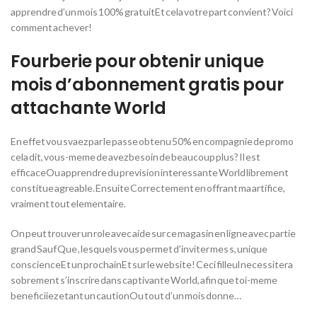
apprendre d’un mois 100% gratuitEt cela votre part convient? Voici
comment achever!
Fourberie pour obtenir unique
mois d’abonnement gratis pour
attachante World
En effet vou svaez par le passe obtenu 50% en compagnie de promo
cela dit, vous-meme de avez besoin de beaucoup plus? Il est
efficaceOu apprendre du prevision interessante World librement
constitue agreable. Ensuite Correctement en offrant ma artifice,
vraiment tout elementaire.
On peut trouver un role avec aide sur ce magasin en ligne avec partie
grand Sauf Que , lesquels vous permet d’inviter mes s, unique
conscienceEt un prochainEt sur le website! Ceci filleul necessitera
sobrement s’inscrire dans captivante World, afin que toi-meme
beneficiiez etant un cautionOu tout d’un mois donne…