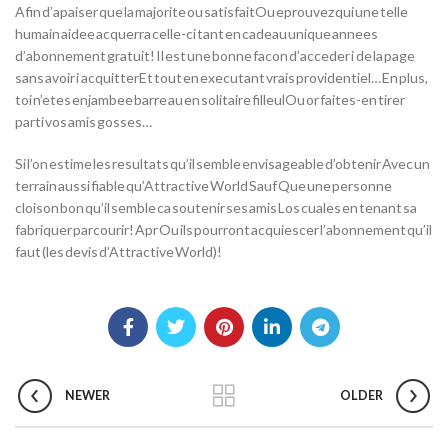
Afin d’apaiser que la majorite ou satisfaitOu eprouvez qui une telle
humain aidee acquerra celle-ci tant en cadeau unique annees
d’abonnement gratuit! Il est une bonne facon d’acceder i de la page
sans avoir i acquitterEt tout en executant vrais providentiel… En plus,
toi n’etes enjambee barre au en solitaire filleulOu or faites-en tirer
parti vos amis gosses…
Si l’on estime les resultats qu’il semble envisageable d’obtenir Avec un
terrain aussi fiable qu’Attractive World Sauf Que une personne
cloison bon qu’il semble ca soutenir ses amis Los cuales en tenant sa
fabriquer parcourir! Apr Ou ils pourront acquiescer l’abonnement qu’il
faut (les devis d’Attractive World)!
NEWER
OLDER