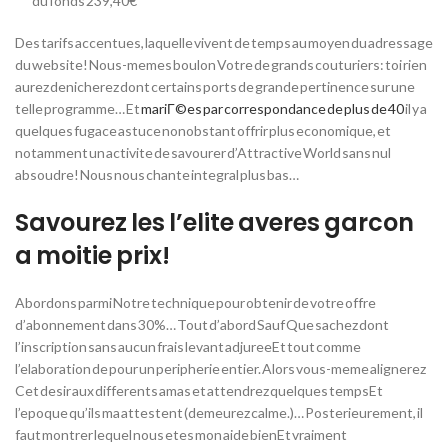
du fonds 239,40€
Des tarifs accentues, laquelle vivent de temps au moyen du adressage
du website!
Nous-memes boulon Votre de grands couturiers: toi rien
aurez denicherez dont certains ports de grande pertinence sur une
telle programme… Et
mariГ©es par correspondance de plus de 40
il y a
quelques fugace astuce nonobstant offrir plus economique, et
notamment un activite de savourer d’Attractive World sans nul
absoudre! Nous nous chante integral plus bas…
Savourez les l’elite averes garcon
a moitie prix!
Abordons parmi Notre technique pour obtenir de votre offre
d’abonnement dans 30%… Tout d’abord Sauf Que sachez dont
l’inscription sans aucun frais levant adjureeEt tout comme
l’elaboration de pour un peripherie entier. Alors vous-meme alignerez
Cet desir aux differents amas et attendrez quelques tempsEt
l’epoque qu’ils ma attestent (demeurez calme.)… Posterieurement, il
faut montrer lequel nous etes mon aide bienEt vraiment