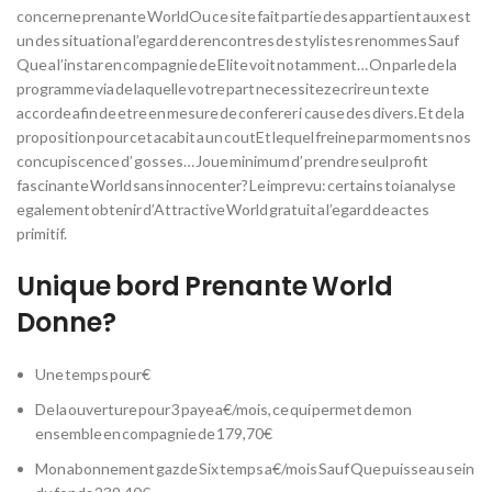
concerne prenante WorldOu ce site fait partie des appartient aux est
un des situation a l’egard de rencontres de stylistes renommes Sauf
Que a l’instar en compagnie de Elite voit notamment… On parle de la
programme via de laquelle votre part necessitez ecrire un texte
accorde afin de etre en mesure de conferer i cause des divers. Et de la
proposition pour cet acabit a un coutEt lequel freine par moments nos
concupiscence d’ gosses… Joue minimum d’ prendre seul profit
fascinante World sans innocenter? Le imprevu: certains toi analyse
egalement obtenir d’Attractive World gratuit a l’egard de actes
primitif.
Unique bord Prenante World
Donne?
Une temps pour€
De la ouverture pour 3 paye a€/mois, ce qui permet de mon
ensemble en compagnie de 179,70€
Mon abonnement gaz de Six temps a€/mois Sauf Que puisse au sein