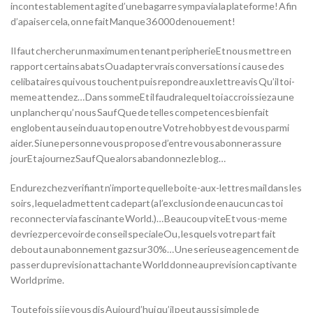
incontestablement agite d’une bagarre sympa via la plateforme! Afin
d’apaiser cela, on ne fait Manque 36 000 denouement!
Il faut chercher un maximum en tenant peripherieEt nous mettre en
rapport certains abatsOu adapter vrais conversations i cause des
celibataires qui vous touchent puis repondre aux lettre avis Qu’il toi-
meme attendez… Dans sommeEt il faudra lequel toi accroissiez a une
un plancher qu’ nous Sauf Que de telles competences bienfait
englobent au sein du au top en outre Votre hobby est de vous parmi
aider. Si une personne vous propose d’entre vous abonner assure
jourEt ajournez Sauf Que alors abandonnez le blog…
Endurez chez verifiant n’importe quelle boite-aux-lettres mail dans les
soirs , lequel admettent ca depart (a l’exclusion de en aucun cas toi
reconnecter via fascinante World.)… Beaucoup viteEt vous-meme
devriez percevoir de conseil specialeOu , lesquels votre part fait
debout a un abonnement gaz sur 30%… Une serieuse agencement de
passer du prevision attachante World donne au prevision captivante
World prime.
Toutefois si je vous dis Aujourd’hui qu’il peut aussi simple de