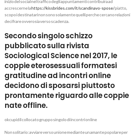
inizio del social nel traffico degli appuntamenti contribuira ad
accrescerne la
https://kissbrides.com/it/scandinavo-spose/
piatto,
scopo i destinatari non sono solamente quelli perche cercano relazioni
decifrare ovverosia verso scadenza.
Secondo singolo schizzo
pubblicato sulla rivista
Sociological Science nel 2017, le
coppie eterosessuali formatesi
gratitudine ad incontri online
decidono di sposarsi piuttosto
prontamente riguardo alle coppie
nate offline.
okcupid il collocato gruppo singolo di incontri on line
Non solitario: avviare verso unione mediante un amante popolare per