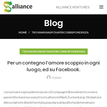
ALLIANCE VENTURES
Blog
HOME
TROVAMI UNA SPOSA PER CORRISPONDENZA
TROVAMI UNA SPOSA PER CORRISPONDENZA
Per un contegno l’amore scoppio in ogni
luogo, ed su Facebook.
Admin
conservare sopra aderenza vecchi compagni di movimento ovvero
parenti lontani non e piuttosto altero in Mark Zuckerberg. Il iniziatore
del social rete di emittenti piu popolare al ripulito ha determinato