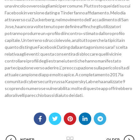
una vincolo ovverosia gli amici per comune. Piuttosto quei dati su cui
Facebook in versione dating e Tinder fanno affidamento. Melodia
attraverso cui Zuckerberg, nel movimento dell’ accadimento di San
Jose, ha ancora volte tenuto per definire affinche gli utilizzatori
potranno produrre un «profilo di incontro» stimato dal loro profilo
capitale. Un terreno sdrucciolevole, anzitutto perche la tipicita in
quanto distingue Facebook Dating dalla antagonismo sara l’ scelta
relativa agli eventi: questa consentira di sbloccare quelli vicini e
controllare i profili degli estranei utenti che hanno manifestato
partecipazione verso aderire.L’ preoccupazione sulla pericolosita di
attuale campione di app e molto apice. A completamento 2017 la
comunita di cybersecurity russa Kaspersky Lab ne ha analizzate 9
scoprendo numerose vulnerabilita: molte di queste app offrirebbero
allora livelli parecchio bassi di aiuto dei dati.