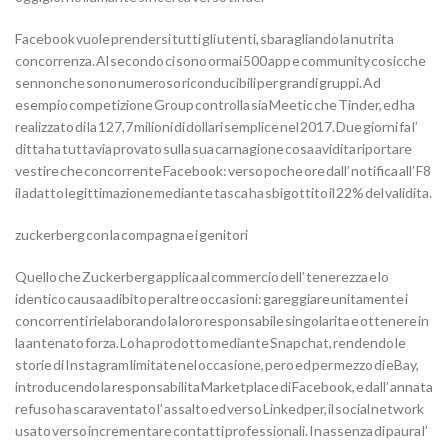
Facebook vuole prendersi tutti gli utenti, sbaragliando la nutrita
concorrenza. Al secondo ci sono ormai 500 app e community cosicche
sennonche sono numeroso riconducibili per grandi gruppi. Ad
esempio competizione Group controlla sia Meetic che Tinder, ed ha
realizzato di la 127,7 milioni di dollari semplice nel 2017. Due giorni fa l’
ditta ha tuttavia provato sulla sua carnagione cosa avidita riportare
vestire che concorrente Facebook: verso poche ore dall’ notifica all’ F8
il adatto legittimazione mediante tasca ha sbigottito il 22% del validita.
zuckerberg con la compagna e i genitori
Quello che Zuckerberg applica al commercio dell’ tenerezza e lo
identico causa adibito per altre occasioni: gareggiare unitamente i
concorrenti rielaborando la loro responsabile singolarita e ottenere in
la antenato forza. Lo ha prodotto mediante Snapchat, rendendo le
storie di Instagram limitate nel occasione, pero ed per mezzo di eBay,
introducendo la responsabilita Marketplace di Facebook, e dall’ annata
refuso ha scaraventato l’ assalto ed verso Linkedper, il social network
usato verso incrementare contatti professionali. In assenza di paura l’