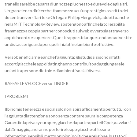
tranello sarebbe caparra di un nozze piu onesto e durevole degli altri.
Un gran elenco di ricerche, frammezzo a cui un prestigioso scritto dei
docenti universitari Jose Ortega e Philipp Hergovich, addotto anche
nella MIT Technology Review, sostengono affinche la tollerabilita
frammezzo a coppia partner conosciuti sul web ovverosia attraverso
app di incontri e superiore. Questi rapporti dunque tendono ad vestire
un distacco riguardo per quelli iniziati nel ambiente effettivo.
Verso beneficiarne e anche l’ aggiunta: gli studiosi si sono infatti
accorti giacche le app di dating hanno contribuito ad aggiungere le
unioni tra persone di etnie e di ambienti sociali diversi.
RAFFAELE VELOCE verso TINDER
I PROBLEMI
Il binomio tenerezza e social solo non ispira affidamento per tutti. I con
l’aggiunta di attenzione sono senza contare paura le competenza
Garanti in la privacy europee, giacche da parte a parte il Gpdr, a avviarsi
dal 25 maggio, andranno per ferire le app giacche utilizzano
informazioni sensibili, mezzo opinioni politiche e religiose, lo stato di