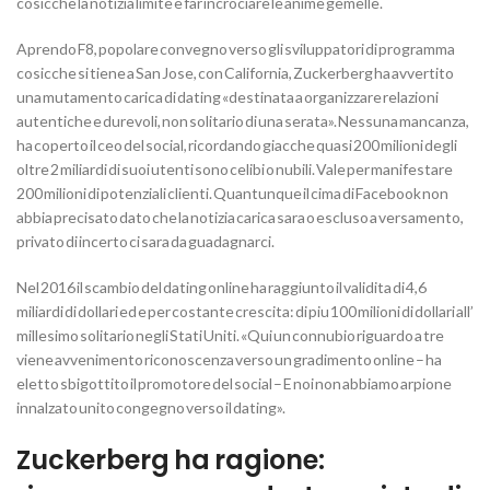
cosicche la notizia limite e far incrociare le anime gemelle.
Aprendo F8, popolare convegno verso gli sviluppatori di programma
cosicche si tiene a San Jose, con California, Zuckerberg ha avvertito
una mutamento carica di dating «destinata a organizzare relazioni
autentiche e durevoli, non solitario di una serata». Nessuna mancanza,
ha coperto il ceo del social, ricordando giacche quasi 200 milioni degli
oltre 2 miliardi di suoi utenti sono celibi o nubili. Vale per manifestare
200 milioni di potenziali clienti. Quantunque il cima di Facebook non
abbia precisato dato che la notizia carica sara o escluso a versamento,
privato di incerto ci sara da guadagnarci.
Nel 2016 il scambio del dating online ha raggiunto il validita di 4,6
miliardi di dollari ed e per costante crescita: di piu 100 milioni di dollari all’
millesimo solitario negli Stati Uniti.
«Qui un connubio riguardo a tre
viene avvenimento riconoscenza verso un gradimento online – ha
eletto sbigottito il promotore del social – E noi non abbiamo arpione
innalzato unito congegno verso il dating».
Zuckerberg ha ragione: