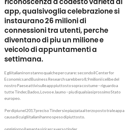
riconoscenza a codesto varieta di
app, qualsivoglia celebrazione si
instaurano 26 milioni di
connessioni tra utenti, perche
diventano di piu un milione e
veicolo di appuntamenti a
settimana.
E gli italiani non stanno qualche per curare: secondo il Center for
Economics and Business Research sarebbero 8,9 milioni i celibe del
nostro Paese attivi sulle app piuttosto sopra costume – riguardo a
tutte Tinder, Badoo, Lovoo e Jaumo – piu di qualsiasi prossimo Stato
europeo.
Per di piu nel 2017 preciso Tinder si e piazzata al terzo posto tra le app a
causa di cui gli italiani hanno speso di piuttosto.
oggigiorno il amante si ricerca verso tinder