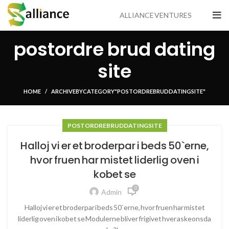
ALLIANCE VENTURES
postordre brud dating
site
HOME
ARCHIVE BY CATEGORY "POSTORDRE BRUD DATING SITE"
POSTORDRE BRUD DATING SITE
Halloj vi er et broderpar i beds 50`erne,
hvor fruen har mistet liderlig oven i
kobet se
0
Admin
Halloj vi er et broderpar i beds 50`erne, hvor fruen har mistet
liderlig oven i kobet se Modulerne bliver frigivet hver askeonsda