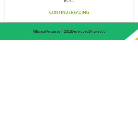
kv?l...
CONTINUE READING
Alliance Ventures
2022 Developed By itwaybd