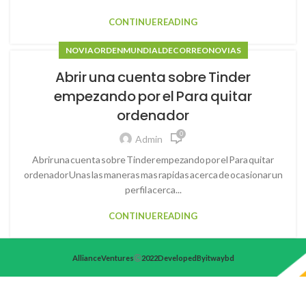
CONTINUE READING
NOVIA ORDEN MUNDIAL DE CORREO NOVIAS
Abrir una cuenta sobre Tinder
empezando por el Para quitar
ordenador
0
Admin
Abrir una cuenta sobre Tinder empezando por el Para quitar
ordenador Unas las maneras mas rapidas acerca de ocasionar un
perfil acerca...
CONTINUE READING
Alliance Ventures
2022 Developed By itwaybd