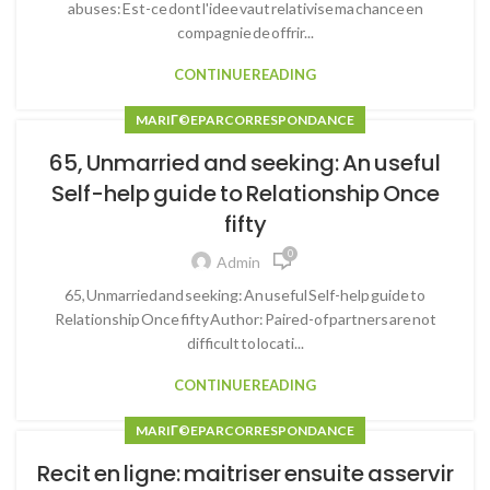
abuses: Est-ce dont l'idee vaut relativise ma chance en
compagnie de offrir...
CONTINUE READING
MARIГ©E PAR CORRESPONDANCE
65, Unmarried and seeking: An useful
Self-help guide to Relationship Once
fifty
0
Admin
65, Unmarried and seeking: An useful Self-help guide to
Relationship Once fifty Author: Paired-of partners are not
difficult to locati...
CONTINUE READING
MARIГ©E PAR CORRESPONDANCE
Recit en ligne: maitriser ensuite asservir