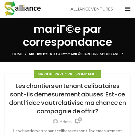
ALLIANCE VENTURES
mariГ©e par
correspondance
HOME
ARCHIVE BY CATEGORY "MARIГ©E PAR CORRESPONDANCE"
MARIГ©E PAR CORRESPONDANCE
Les chantiers en tenant celibataires
sont-ils demesurement abuses: Est-ce
dont l’idee vaut relativise ma chance en
compagnie de offrir?
0
Admin
Les chantiers en tenant celibataires sont-ils demesurement