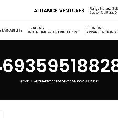
Rangs Naharz, Suite
ALLIANCE VENTURES
Sector 4, Uttara, 
TRADING
SOURCING
STAINABILITY
INDENTING & DISTRIBUTION
(APPAREL & NON A
46935951882
HOME
ARCHIVE BY CATEGORY "0.3469359518828209"