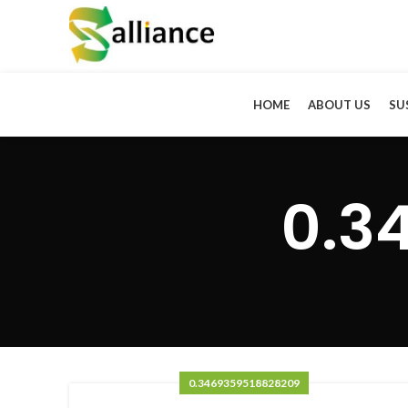
HOME
ABOUT US
SU
0.3
0.3469359518828209