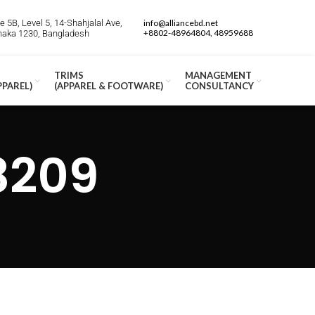
 5B, Level 5, 14-Shahjalal Ave,
info@alliancebd.net
+8802-48964804, 48959688
Dhaka 1230, Bangladesh
TRIMS
MANAGEMENT
PPAREL)
(APPAREL & FOOTWARE)
CONSULTANCY
8209