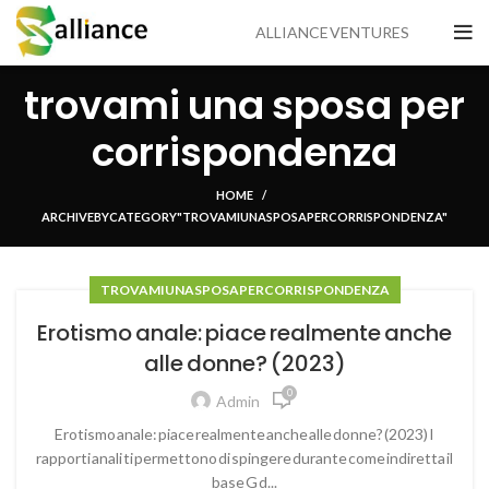
ALLIANCE VENTURES
trovami una sposa per
corrispondenza
HOME
ARCHIVE BY CATEGORY "TROVAMI UNA SPOSA PER CORRISPONDENZA"
TROVAMI UNA SPOSA PER CORRISPONDENZA
Erotismo anale: piace realmente anche
alle donne? (2023)
0
Admin
Erotismo anale: piace realmente anche alle donne? (2023) I
rapporti anali ti permettono di spingere durante come indiretta il
base G d...