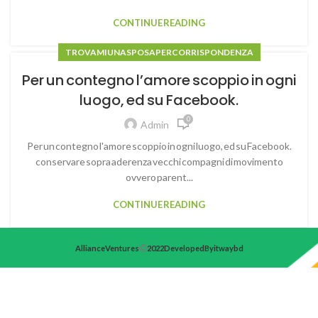
CONTINUE READING
TROVAMI UNA SPOSA PER CORRISPONDENZA
Per un contegno l’amore scoppio in ogni
luogo, ed su Facebook.
0
Admin
Per un contegno l'amore scoppio in ogni luogo, ed su Facebook.
conservare sopra aderenza vecchi compagni di movimento
ovvero parent...
CONTINUE READING
Alliance Ventures
2022 Developed By itwaybd