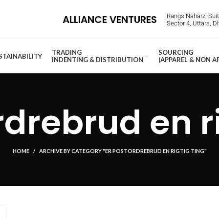
Rangs Naharz, Suite
ALLIANCE VENTURES
Sector 4, Uttara, 
TRADING
SOURCING
STAINABILITY
INDENTING & DISTRIBUTION
(APPAREL & NON A
rdrebrud en ri
HOME
ARCHIVE BY CATEGORY "ER POSTORDREBRUD EN RIGTIG TING"