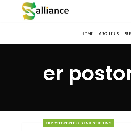
HOME
ABOUT US
SU
er posto
ER POSTORDREBRUD EN RIGTIG TING