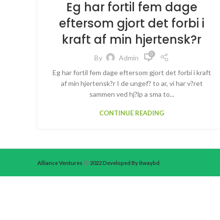
Eg har fortil fem dage
eftersom gjort det forbi i
kraft af min hjertensk?r
0
By
Admin
Eg har fortil fem dage eftersom gjort det forbi i kraft
af min hjertensk?r I de ungef? to ar, vi har v?ret
sammen ved hj?lp a sma to...
CONTINUE READING
Alliance Ventures
2022 Developed By itwaybd