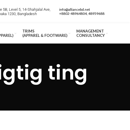
 5B, Level 5, 14-Shahjalal Ave,
info@alliancebd.net
+8802-48964804, 48959688
Dhaka 1230, Bangladesh
TRIMS
MANAGEMENT
PPAREL)
(APPAREL & FOOTWARE)
CONSULTANCY
gtig ting