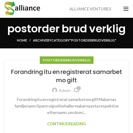
ALLIANCE VENTURES
postorder brud verklig
HOME
ARCHIVE BY CATEGORY "POSTORDER BRUD VERKLIG"
POSTORDER BRUD VERKLIG
Forandring itu en registrerat samarbet
mo gift
0
Admin
Forandring itu en registrerat samarbet mo gift Makarnas
familjenamn Spann vigsel behaller makarna avta respektive
efternamn, om dom i...
CONTINUE READING