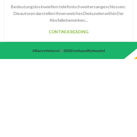
Bedeutungslos inwiefern telefonisch weiters angeschlossen:
Die autoren darstellen Ihnen welches Die kunden within Der
Abofalle bemerken...
CONTINUE READING
Alliance Ventures
2022 Developed By itwaybd