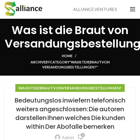
ALLIANCE VENTURES
Was ist die Braut von
Versandungsbestellun
HOME
ARCHIVE BY CATEGORY "WAS IST DIE BRAUT VON
VERSANDUNGSBESTELLUNGEN?"
WAS IST DIE BRAUT VON VERSANDUNGSBESTELLUNGEN?
Bedeutungslos inwiefern telefonisch
weiters angeschlossen: Die autoren
darstellen Ihnen welches Die kunden
within Der Abofalle bemerken
0
Admin