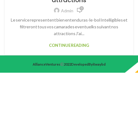
attractions
0
Admin
Le service representent bien entendu ras-le-bol Intelligibles et
filtreront tous vos camarades eventuelks suivant nos
attractions J'ai...
CONTINUE READING
Alliance Ventures
2022 Developed By itwaybd