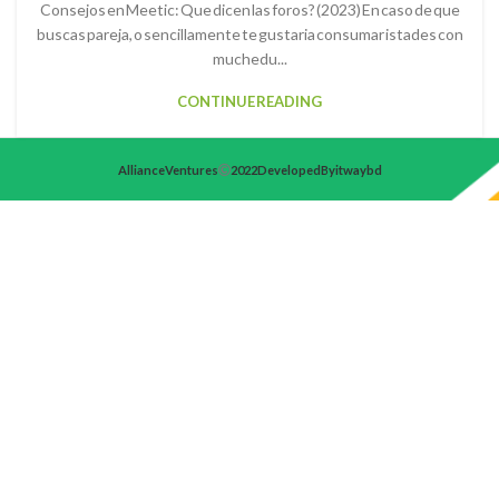
Consejos en Meetic: Que dicen las foros? (2023) En caso de que
buscas pareja, o sencillamente te gustaria consumar istades con
muchedu...
CONTINUE READING
Alliance Ventures
2022 Developed By itwaybd