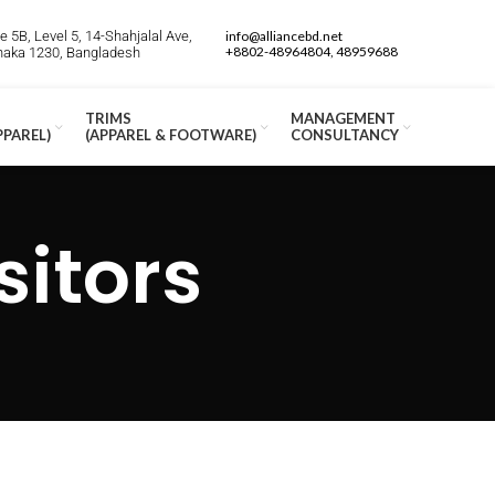
 5B, Level 5, 14-Shahjalal Ave,
info@alliancebd.net
+8802-48964804, 48959688
Dhaka 1230, Bangladesh
TRIMS
MANAGEMENT
PPAREL)
(APPAREL & FOOTWARE)
CONSULTANCY
sitors