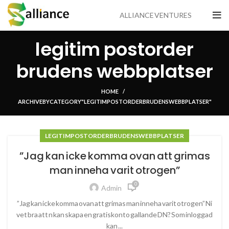
ALLIANCE VENTURES
legitim postorder
brudens webbplatser
HOME
ARCHIVE BY CATEGORY "LEGITIM POSTORDER BRUDENS WEBBPLATSER"
LEGITIM POSTORDER BRUDENS WEBBPLATSER
”Jag kan icke komma ovan att grimas
man inneha varit otrogen”
0
Admin
”Jag kan icke komma ovan att grimas man inneha varit otrogen” Ni
vet bra att n kan skapa en gratiskonto gallande DN? Som inloggad
kan ...