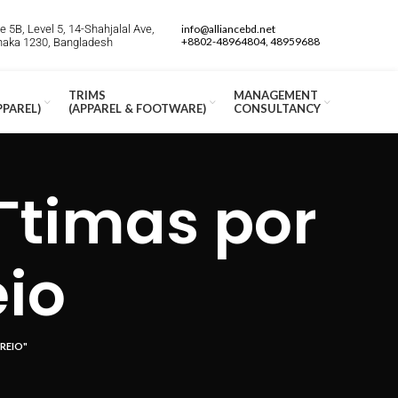
 5B, Level 5, 14-Shahjalal Ave,
info@alliancebd.net
+8802-48964804, 48959688
Dhaka 1230, Bangladesh
TRIMS
MANAGEMENT
PPAREL)
(APPAREL & FOOTWARE)
CONSULTANCY
­timas por
io
REIO"