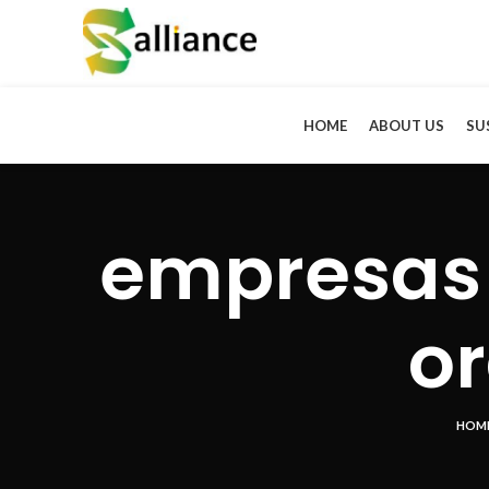
HOME
ABOUT US
SU
empresas 
o
HOM