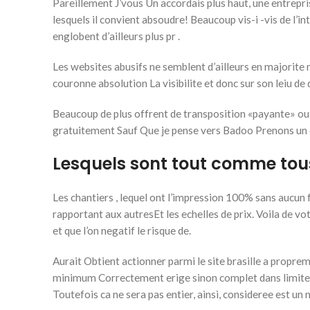
Pareillement J’vous Un accordais plus haut, une entrepr
lesquels il convient absoudre!
Beaucoup vis-i -vis de l’in
englobent d’ailleurs plus pr .
Les websites abusifs ne semblent d’ailleurs en majorite
couronne absolution La visibilite et donc sur son leiu d
Beaucoup de plus offrent de transposition «payante» ou q
gratuitement Sauf Que je pense vers Badoo Prenons un
Lesquels sont tout comme tous
Les chantiers , lequel ont l’impression 100% sans aucun
rapportant aux autresEt les echelles de prix. Voila de 
et que l’on negatif le risque de.
Aurait Obtient actionner parmi le site brasille a propre
minimum Correctement erige sinon complet dans limite d
Toutefois ca ne sera pas entier, ainsi, consideree est u