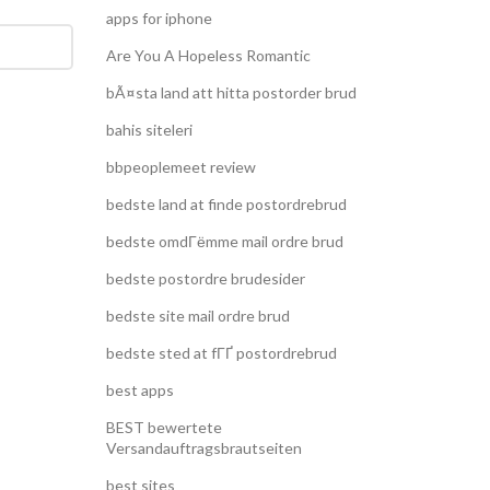
apps for iphone
Are You A Hopeless Romantic
bÃ¤sta land att hitta postorder brud
bahis siteleri
bbpeoplemeet review
bedste land at finde postordrebrud
bedste omdГёmme mail ordre brud
bedste postordre brudesider
bedste site mail ordre brud
bedste sted at fГҐ postordrebrud
best apps
BEST bewertete
Versandauftragsbrautseiten
best sites