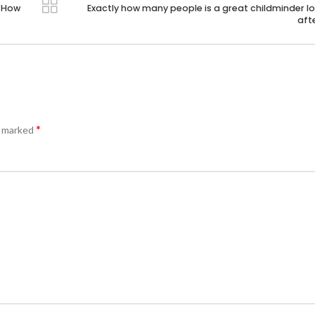
 How
Exactly how many people is a great childminder l
aft
*
e marked