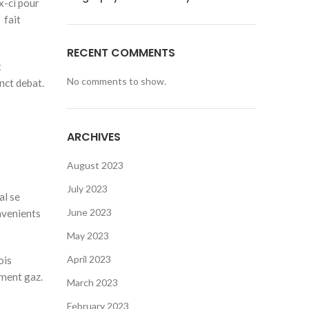
x-ci pour
 fait
RECENT COMMENTS
t
No comments to show.
nct debat.
ARCHIVES
August 2023
July 2023
al se
June 2023
nvenients
May 2023
April 2023
ois
ement gaz.
March 2023
February 2023