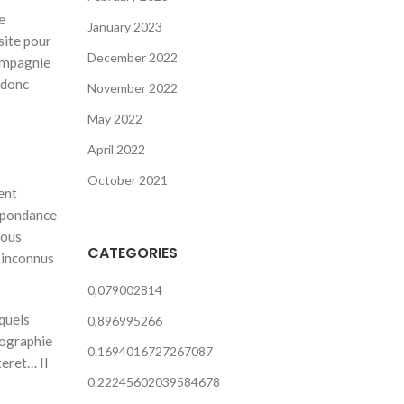
e
January 2023
site pour
December 2022
compagnie
 donc
November 2022
May 2022
April 2022
October 2021
ent
espondance
nous
CATEGORIES
s inconnus
0,079002814
quels
0,896995266
tographie
0.1694016727267087
eret… Il
0.22245602039584678