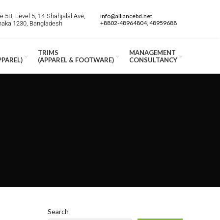
 5B, Level 5, 14-Shahjalal Ave,
info@alliancebd.net
+8802-48964804, 48959688
Dhaka 1230, Bangladesh
TRIMS
MANAGEMENT
PPAREL)
(APPAREL & FOOTWARE)
CONSULTANCY
Search