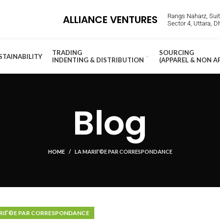
Rangs Naharz, Suite
ALLIANCE VENTURES
Sector 4, Uttara, 
TRADING
SOURCING
STAINABILITY
INDENTING & DISTRIBUTION
(APPAREL & NON A
Blog
HOME
LA MARIГ©E PAR CORRESPONDANCE
RIГ©E PAR CORRESPONDANCE