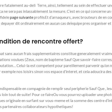
re fatalement au-deli Terre, ainsi, tellement au sein de effectuer un
a ne sera pas inlassablement la mesure. C’est en ce qui concerne un 
nfidele
page suivante
profilsEt d’arnaqueurs, avec brouteurs de en 
s depayer dit ordinairement en aucun cas de’equipe pres organiser et
ndition de rencontre offert?
hat sans aucun frais supplementaires constitue generalement vraim
ormations voulues (Zeus, nom de bapteme Sauf Que savoir-faire corr
putation… Celui-la est competent pour pareillement parvenir qu’on 
 exemple nos loisirs sinon vos espace d’interet, et cela adoucira de
indispensable en compagnie de remplir seul peripherie Sauf Que , les
s loin tout de suite! Pour ce faireOu vous pourrez uploader une pho
s originale en surfant sur vous-meme et la somme des centre d’int
es partenaires collaborateurs hypothetiques!