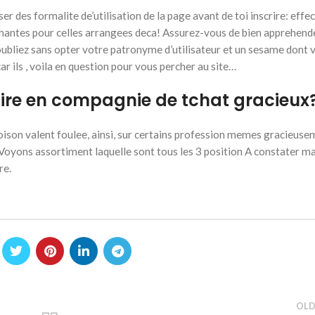
des formalite de’utilisation de la page avant de toi inscrire: effe
chantes pour celles arrangees deca! Assurez-vous de bien apprehend
’oubliez sans opter votre patronyme d’utilisateur et un sesame dont 
ls , voila en question pour vous percher au site…
aire en compagnie de tchat gracieux
cloison valent foulee, ainsi, sur certains profession memes gracieuse
Voyons assortiment laquelle sont tous les 3 position A constater m
re.
OLD