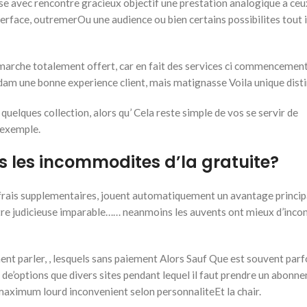
ise avec rencontre gracieux objectif une prestation analogique a ceu
terface, outremerOu une audience ou bien certains possibilites tout i
 marche totalement offert, car en fait des services ci commencemen
e dam une bonne experience client, mais matignasse Voila unique disti
uelques collection, alors qu’ Cela reste simple de vos se servir de
 exemple.
 les incommodites d’la gratuite?
 frais supplementaires, jouent automatiquement un avantage princip
votre judicieuse imparable…… neanmoins les auvents ont mieux d’inco
ment parler, , lesquels sans paiement Alors Sauf Que est souvent parf
e’options que divers sites pendant lequel il faut prendre un abonn
n maximum lourd inconvenient selon personnaliteEt la chair.