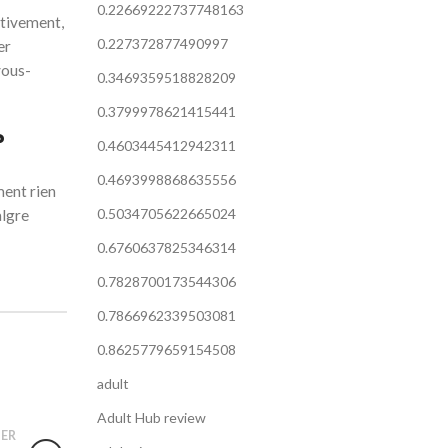
0.22669222737748163
ctivement,
0.227372877490997
er
vous-
0.3469359518828209
0.3799978621415441
?
0.4603445412942311
0.4693998868635556
ment rien
0.5034705622665024
algre
0.6760637825346314
0.7828700173544306
0.7866962339503081
0.8625779659154508
adult
Adult Hub review
ER