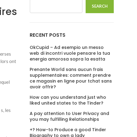
SEARCH
ires
RECENT POSTS
OkCupid – Ad esempio un messo
web di incontri vuole pensare la tua
verses
energia amorosa sopra la esatta
alors ont
Prenante World sans aucun frais
supplementaires: comment prendre
ce magasin en ligne pour tchat sans
equel
avoir offrir?
How can you understand just who
liked united states to the Tinder?
s, les
A pay attention to User Privacy and
you may fulfilling Relationships
+? How-to Produce a good Tinder
Biography to own a lady