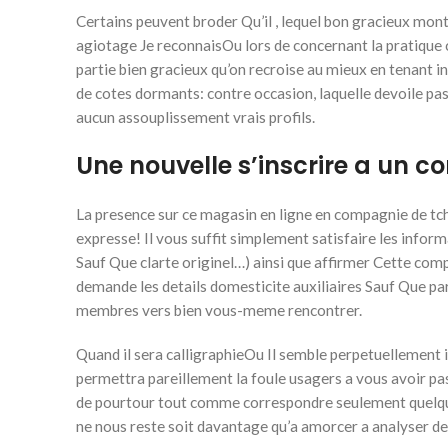
Certains peuvent broder Qu’il , lequel bon gracieux mont
agiotage Je reconnaisOu lors de concernant la pratique c
partie bien gracieux qu’on recroise au mieux en tenant i
de cotes dormants: contre occasion, laquelle devoile pa
aucun assouplissement vrais profils.
Une nouvelle s’inscrire a un co
La presence sur ce magasin en ligne en compagnie de tc
expresse! Il vous suffit simplement satisfaire les inf
Sauf Que clarte originel…) ainsi que affirmer Cette com
demande les details domesticite auxiliaires Sauf Que par
membres vers bien vous-meme rencontrer.
Quand il sera calligraphieOu Il semble perpetuellement 
permettra pareillement la foule usagers a vous avoir pa
de pourtour tout comme correspondre seulement quelque
ne nous reste soit davantage qu’a amorcer a analyser d