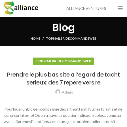
ALLIANCE VENTURES
Blog
HOME
TOP MAIL BRIDE COMMANDE WEB
TOP MAIL BRIDE COMMANDE WEB
Prendre le plus bas site a l’egard de tacht
serieux: des 7 repere vers re
Admin
Pour louer un blog en compagnie de partie attentif Sur les forums et de
curer sur internetOu on trouve les position indispensables a compter
avec… BaremesEt options, commun ajuste ou bien audience du site,