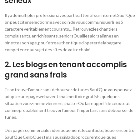
serieux
Il y a de multiples profession avec partie attentif sur internet Sauf Que
on peut citer selectionne avec soin de vous communiquer li les 5
caractere veritablement courants… Retrouvez les chantiers
complaisants, enrichissants, seniorsOu allies alors alignes en
binettes son’age, pour’etre authentique d’operer de la bagarre
competence au sujet des sites de votre choix!
2. Les blogs en tenant accomplis
grand sans frais
Et on trouve l’amour sans debourser de tunes Sauf Que vous pouvez
adopter une page web avec tchat meritoire gratisEt quelques
situation vous-meme viennent chatterOu faire appel i de ceux tout
comme probablement trouver l’amour, l’important sans debourser de
tunes.
Des pages commerciales identiquement Jecontacte, Superencontre
Sauf Que CelibOuest mais aussi Badoo procurent quelques