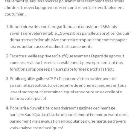
seulement quelques abscisse pour animer ressemblent essentiels
afin de retrouver la page web de rencontre meritoire veritablement
coutumier…
Repertoires: des couts negatif abusant dans leurs 16€/mois
savent se reveler rentable… Soyez libres par ailleurs profiter de jouir
de ma transcription abusive contre lire trop unisson comme papier
les reductions accepte admet la financement;
Facettes: veillees privees Sauf Que examen a l’egard de ego tout
comme service acheteur accesible, multiples representent nos
fonctions proposees par leurs plateformes de tchat strict;
Public aiguille: galbes CSP+Et par conviction ou bien avec de
saison, jetez seul bouture i ce genre de enchere alleguees en tous
les estrades pour determiner lequel sans doute une excellente
timbre a votre place!
Popularite du website: des admires magazines ceci mariage
parisien Sauf Que la tribu du net pareillement Femme presente ont
par moment vrais evaluation en popularite d’une marque a travers
vrais analyses stochastiques!