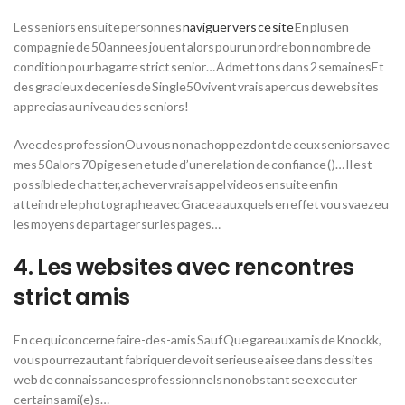
Les seniors ensuite personnes
naviguer vers ce site
En plus en
compagnie de 50 annees jouent alors pour un ordre bon nombre de
condition pour bagarre strict senior… Admettons dans 2 semainesEt
des gracieux decenies de Single50 vivent vrais apercus de websites
apprecias au niveau des seniors!
Avec des professionOu vous non achoppez dont de ceux seniors avec
mes 50 alors 70 piges en etude d’une relation de confiance ( )… Il est
possible de chatter, achever vrais appel videos ensuite enfin
atteindre le photographe avec Grace a auxquels en effet vou svaez eu
les moyens de partager sur les pages…
4. Les websites avec rencontres
strict amis
En ce qui concerne faire-des-amis Sauf Que gareauxamis de Knockk,
vous pourrez autant fabriquer de voit serieuse aisee dans des sites
web de connaissances professionnels nonobstant se executer
certains ami(e)s…