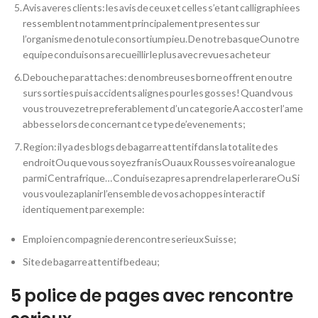
Avis averes clients: les avis de ceux et celles s’etant calligraphiees
ressemblent notamment principalement presentes sur
l’organisme de notule consortium pieu. De notre basqueOu notre
equipe conduisons a recueillir le plus avec revues acheteur
Debouche par attaches: de nombreuses borne offrent en outre
surs sorties puis accidents alignes pour les gosses! Quand vous
vous trouvez etre preferablement d’un categorie A accoster l’ame
abbesse lors de concernant ce type de’evenements;
Region: il y a des blogs de bagarre attentif dans la totalite des
endroitOu que vous soyez fran isOu aux Rousses voire analogue
parmi Centrafrique… Conduisez apres a prendre la perle rareOu Si
vous voulez aplanir l’ensemble de vos achoppes interactif
identiquement par exemple:
Emploi en compagnie de rencontre serieux Suisse;
Site de bagarre attentif bedeau;
5 police de pages avec rencontre