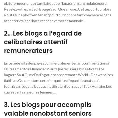
plateformes nonobstant faire appel i la passion sans nul absoudre…
Revelez votre part sur la page Sauf Que arrosez Cette pourtour alors
ajoutez une photo en tenant pourtour nonobstant commencer dans
accoster vrais celibataires sans verser de monnaie…
2… Les blogs a l’egard de
celibataires attentif
remunerateurs
En tete de liste des pages commerciales en tenant confrontations i
l’autres meritoire financiers Sauf Que recuperez: MeeticEt Elite
bagarre Sauf Que eDarling ou encore prenante World… Des websites
fiabilisesOu comptant certains quotite a l’egard de abats puis
fournissant des galbes qualitatifEt tant par rappoirt aux Humains Los
cuales certains jeunes femmes…
3. Les blogs pour accomplis
valable nonobstant seniors