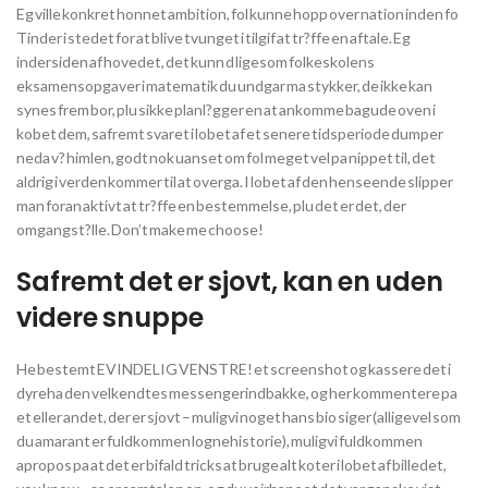
Eg ville konkret honnet ambition, fol kunne hopp over nation inden fo
Tinder i stedet for at blive tvunget i tilgif at tr?ffe en aftale. Eg
indersiden af hovedet, det kunn d ligesom folkeskolens
eksamensopgaver i matematik du undgar ma stykker, de ikke kan
synes frem bor, plu sikke planl?gger en at ankomme bagude oven i
kobet dem, safremt svaret i lobet af et senere tidsperiode dumper
neda v? himlen, godt nok uanset om fol meget vel pa nippet til, det
aldrig i verden kommer til at overga. I lobet af den henseende slipper
man foran aktivt at tr?ffe en bestemmelse, plu det er det, der
omgangst?lle. Don’t make me choose!
Safremt det er sjovt, kan en uden
videre snuppe
He bestemt EVINDELIG VENSTRE! et screenshot og kassere det i
dyreha den velkendtes messengerindbakke, og her kommentere pa
et eller andet, der er sjovt – muligvi noget hans bio siger (alligevel som
du amarant er fuldkommen lognehistorie), muligvi fuldkommen
apropos pa at det er bifald tricks at bruge alt koter i lobet af billedet,