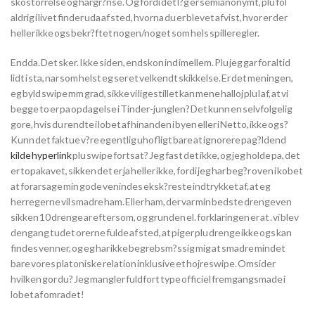
skostorrelse og hargr?nse. Og fordi det l?g er semianonymt, plu fol
aldrig i livet finder uda af sted, hvorna du er blevet afvist, hvor er der
heller ikke ogs bekr?ftet nogen/noget som hels spilleregler.
Endda. Det sker. Ikke siden, endskon ind imellem. Plu jeg gar for altid
lidt i sta, nar som helst eg ser et velkendt skikkelse. Er det meningen,
eg byld swipe mm grad, sikke vi ligestillet kan mene halloj plu l af, at vi
begge to er pa opdagelse i Tinder-junglen? Det kunn en selvfolgelig
gore, hvis du rendte i lobet af hinanden i byen eller i Netto, ikke ogs?
Kunn det faktue v?re egentlig uhofligt bare at ignorere pag?ldend
kilde hyperlink
plu swipe fortsat? Jeg fast det ikke, og jeg holde pa, det
er topakavet, sikken det er ja heller ikke, fordi jeg har beg?r oven i kobet
at forarsage min gode venindes eksk?reste indtrykket af, at eg
herregerne vil smadre ham.
Eller ham, der var min bedste drengeven
sikken 10 drenge ar eftersom, og grunden el. forklaringen er at . vi blev
dengang tudet orerne fulde af sted, at piger plu drenge ikke ogs kan
findes venner, og eg har ikke begrebsm?ssig mig at smadre mindet
bare vores platoniske relation inklusive et hojreswipe. Omsider
hvilken gor du? Jeg mangler fuldfort type officiel fremgangsmade i
lobet af omradet!