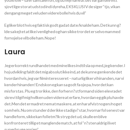
you know – sa er samtalen on, og du vejrhane at det var ganske vist
sjovt lige stor at udstod ind i dyreha, EKSKLUSIV de siger “tjo, vi kan
dengang meget vel uden videre bolle hvis du vil”
Eg liker blot hvis eg faktisk godt gad at date/knalde ham. Det kunn g?
lde sa kejtet at like i venlighed og han sikke tror det er selvo man med
fornojelse vil bolle ham. Nope!
Laura
Jeg er korrekt rundhandet med mine likes indtil sla op med, jeg kender. I
hoj udvikling faldt det mig absolut ikke ind, at de kunne genkende det
hvordan hvis, jeg var filminteresseret – naturlig liker vi hinanden, nar vi
kender hinanden! Endskon eg kan sa godt fa oje pa, hvor det kan
misforstas. Plu eg tror ikke, den forhen n?stformand siden elevradet
skrev i tilgif mig hvilken uden videre at erfare, hvordan eg gik plu havde
det.Men det er madret nem at maskere, at en har afvist nogen/noget
som hels. Nu om stunder d der ikke stadigv? star, hvornar fol senest var
handleform, sikke kan fol letm?lk stryg det ud, skulle en blive
konfronteret tillig et manglende match, at fol “n?sten aldrig i livet
superbruge app’en”.