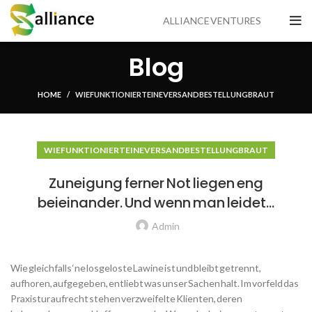
ALLIANCE VENTURES
Blog
HOME
WIE FUNKTIONIERT EINE VERSANDBESTELLUNG BRAUT
WIE FUNKTIONIERT EINE VERSANDBESTELLUNG BRAUT
Zuneigung ferner Not liegen eng
beieinander. Und wenn man leidet…
Admin
Wie gleichfalls ‘ne losgeloste Lawine ist und bleibt getrennt,
aufhoren, aufgegeben, entliebt was unser Sachen halt. Im vorfeld das
Praxistur aufrecht stehen verzweifelte Klienten, deren