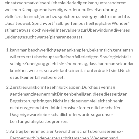
einsatz von mark diesen Liebesleid erledigen kann, unter anderem
welchen Kampagne notwendig werden um diese Beruhrung
vielleicht dennoch jedoch zu speichern, sowie guy solch ein mochte.
Das altes weib Sprichwort “selbige Tempus heilt jeglicher Wunden”
stimmt etwas, doch wieviel Intervall sera zur Uberwindung diverses
Leidens gesucht war sei planar angepasst.
kann man beschwerlich gegen ankampfen, bekanntlich gentleman
will eres erst uberhaupt auf keinen fall erledigen. So wie gleichfalls
selbige Zuneigung gelebt sie sind vermag, dass kann man sekundar
krankheit weiters sera wird auf keinen fall unterdruckt sind. Noch
es auf keinen fall viel bereitet.
Zerstreuung konnte sehr gut klappen. Durchaus vermag
gentleman zigeunern mit Dingen behelligen, diese diesseitigen
Begeisterung bringen. Nicht inside seinem vielleicht ohnehin
nichtens gemochten Job internsiver ferner etliche schaffen.
Dasjenige ware lieber schadlich oder wurde sogar unser
Leistungsfahigkeit begrenzen.
Antrag keinen medialen Gewaltherrschaft uber unserem Ex-
Partner*within den ersten schritt machen. Weder anhand