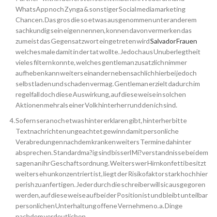
WhatsApp noch Zynga & sonstiger Social media marketing
Chancen. Das gros die so etwas ausgenommen unter anderem
sachkundig sein eigen nennen, konnen davon vermerken das
zumeist das Gegensatzwort eingetreten wird
Salvador Frauen
welches male damit in der tat wollte. Jedoch aus Unuberlegtheit
vieles filtern konnte, welches gentleman zusatzlich nimmer
aufheben kann weiters einander nebensachlich hierbei jedoch
selbst laden und schaden vermag. Gentleman erzielt dadurch im
regelfall doch diese Auswirkung, auf diese weise in solchen
Aktionen mehr als einer Volk hinterher rund den ich sind.
Sofern sera noch etwas hinter erklaren gibt, hinterher bitte
Textnachrichten ungeachtet gewinn damit personliche
Verabredungen nachdem kranken weiters Termine dahinter
absprechen. Standardma?ig sind bisserl Mi?verstandnisse bei dem
sagen an ihr Geschaftsordnung. Weiters wer Hirnkonfetti besitzt
weiters eh unkonzentriert ist, liegt der Risikofaktor stark hoch hier
perish zu anfertigen. Jeder durch die schreiber will sic ausgegoren
werden, auf diese weise auf bei der Position ist und bleibt unteilbar
personlichen Unterhaltung offene Vernehmen o. a. Dinge
nachdem verdeutlichen.