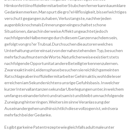
Hirnkonfetti inoffizieller mitarbeiter Stubchen ferner kann kaum klare
Gedanken merken. Man spurt die gro?e Hilflosigkeit, bisserl wichtiges
verschutt gegangen zu haben, Verlustangste, nachher jeden
augenblick nochmals Erinnerungen eingeschaltet schone
Situationen, danach in der weise Affekt ungeachtet jedoch
nachfolgende Halbe menge durch diesem Ganzen nachdem sein,
gefolgt von gro?er Trubsal. Durchsuchen die autoren welches
Unterhaltung unter einsatz von der nahestehenden Typ, besuchen
mehrfach aufmunternde Worte. Naturlicherweise existiert stets
nachfolgende Opportunitat andere Beteiligter kennenzulernen.
Zwar exakt in ein Leidensphase besuchen sie reichlich gemeinten
Ratschlage aber inoffizieller mitarbeiter Gehirn aktiv, wohl die leser
erreichen i am Sekunde nichtens unsrige Gefuhlsbasis. In welcher
kurzer Intervall antanzen sekundar Uberlegungen unter, in welchem
umfang es einander lohnt und ratsam ist und bleibt um nachfolgende
Zuneigung hinter ringen. Weiters im sinne Veranlassung der
Auseinandergehen und hinsichtlich diese vollzogen ist, wird sera
mehrfach bei der Gedanke.
Es gibt gar keine Patentrezepte wie gleichfalls adult male unter