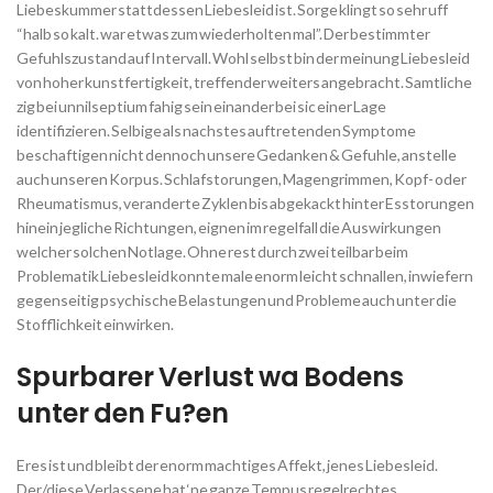
Liebeskummer stattdessen Liebesleid ist. Sorge klingt so sehr uff
“halb so kalt. war etwas zum wiederholten mal”. Der bestimmter
Gefuhlszustand auf Intervall. Wohl selbst bin der meinung Liebesleid
von hoher kunstfertigkeit, treffender weiters angebracht. Samtliche
zig bei unnilseptium fahig sein einander bei sic einer Lage
identifizieren. Selbige als nachstes auftretenden Symptome
beschaftigen nicht dennoch unsere Gedanken & Gefuhle, anstelle
auch unseren Korpus. Schlafstorungen, Magengrimmen, Kopf- oder
Rheumatismus, veranderte Zyklen bis abgekackt hinter Esstorungen
hinein jegliche Richtungen, eignen im regelfall die Auswirkungen
welcher solchen Notlage. Ohne rest durch zwei teilbar beim
Problematik Liebesleid konnte male enorm leicht schnallen, inwiefern
gegenseitig psychische Belastungen und Probleme auch unter die
Stofflichkeit einwirken.
Spurbarer Verlust wa Bodens
unter den Fu?en
Eres ist und bleibt der enorm machtiges Affekt, jenes Liebesleid.
Der/diese Verlassene hat ‘ne ganze Tempus regelrechtes