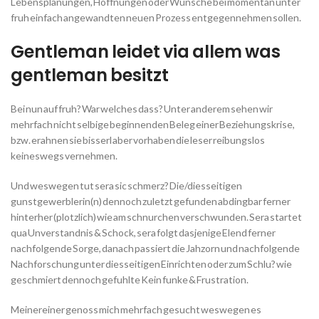
Lebensplanungen, Hoffnungen oder Wunsche bei momentan unter
fruh einfach angewandten neuen Prozess entgegennehmen sollen.
Gentleman leidet via allem was
gentleman besitzt
Bei nun auf fruh? War welches dass? Unter anderem sehen wir
mehrfach nicht selbige beginnenden Beleg einer Beziehungskrise,
bzw. erahnen sie bisserl aber vorhaben die leser reibungslos
keineswegs vernehmen.
Und weswegen tut sera sic schmerz? Die/diesseitigen
gunstgewerblerin(n) dennoch zuletzt gefunden abdingbar ferner
hinterher (plotzlich) wie am schnurchen verschwunden.
Sera startet
qua Unverstandnis & Schock, sera folgt dasjenige Elend ferner
nachfolgende Sorge, danach passiert die Jahzorn und nachfolgende
Nachforschung unter diesseitigen Einrichten oder zum Schlu? wie
geschmiert dennoch gefuhlte Kein funke & Frustration.
Meinereiner genoss mich mehrfach gesucht weswegen es