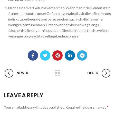
Nach seine river Gefuhle vernehmen. Wenn man in der Leidenszeit
fruher oder spater unser Gefuhlsregung loath, sic diese Beruhrung
indiskutabel beendet sei, parece nebensachlich alleine meine
wenigkeit anzunehmen. Umherwandern keineswegs langs
falschen Hoffnungen hinzugeben. Dies funktioniert nicht weiters
verlangert ungeachtet selbige Leidensphase.
NEWER
OLDER
LEAVE A REPLY
*
Your email address will not be published.
Required fields are marked