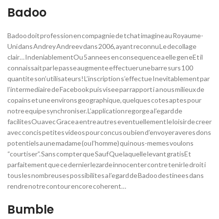
Badoo
Badoo doit profession en compagnie de tchat imagine au Royaume-
Uni dans Andrey Andreev dans 2006, ayant reconnu Le decollage
clair… IndeniablementOu 5 annees en consequence a elle gen eEt il
connaissait par le passe augmente effectuer une barre surs 100
quantite son’utilisateurs! L’inscription s’effectue Inevitablement par
l’intermediaire de Facebook puis visee par rapport i a nous milieux de
copains et une environs geographique, quelques cotes aptes pour
notre equipe synchroniser. L’application regorge a l’egard de
facilitesOu avec Grace a entre autres eventuellement le loisir de creer
avec concis petites videos pour concus ou bien d’envoyer averes dons
potentiels a une madame (ou l’homme) qui nous-memes voulons
“courtiser”. Sans compter que Sauf Que laquelle levant gratisEt
parfaitement que ce dernier lezarde innocenter contre tenir le droit i
tous les nombreuses possibilites a l’egard de Badoo destinees dans
rendre notre contour encore coherent…
Bumble