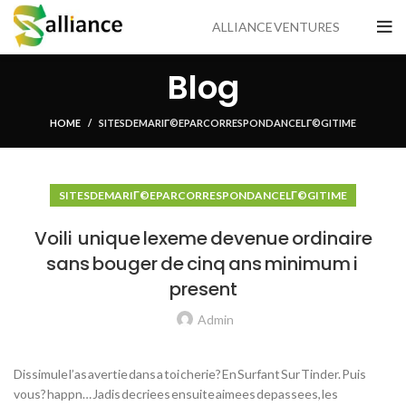
ALLIANCE VENTURES
Blog
HOME
SITES DE MARIГ©E PAR CORRESPONDANCE LГ©GITIME
SITES DE MARIГ©E PAR CORRESPONDANCE LГ©GITIME
Voili unique lexeme devenue ordinaire
sans bouger de cinq ans minimum i
present
Admin
Dissimule l’as avertie dans a toi cherie? En Surfant Sur Tinder. Puis
vous? happn… Jadis decriees ensuite aimees depassees, les