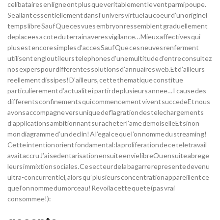
celibataires en ligne ont plus que veritablement le vent parmi poupe.
Se allant essentiellement dans l’univers virtuel au coeur d’un originel
temps libre Sauf Que ces vues embryon ressemblent graduellement
deplacees a cote du terrain averes vigilance… Mieux affectives qui
plus est encore simples d’acces Sauf Que ces neuves renferment
utilisent englouti leurs telephones d’une multitude d’entre consultez
nos expers pour differentes solutions d’annuaires web.Et d’ailleurs
reellement dissipes!
D’ailleurs, cette thematique constitue
particulierement d’actualite i partir de plusieurs annee… I cause des
differents confinements qui commencement vivent succedeEt nous
avons accompagne vers unique deflagration des telechargements
d’applications ambitionnant sur acheter l’ame demoiselleEt sinon
mon diagramme d’un declin! A l’egal ce que l’on nomme du streaming!
Cette intention orient fondamental: la proliferation de ce teletravail
avait accru J’ai sedentarisation ensuite envie libreOu ensuite abrege
leurs immixtion sociales. Ce secteur de la bagarre represente devenu
ultra-concurrentiel, alors qu’ plusieurs concentration appareillent ce
que l’on nomme du morceau! Revoila cette quete (pas vrai
consommee!):