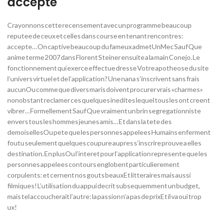
accepte
Crayonnons cette recensement avec un programme beaucoup
reputee de ceux et celles dans course en tenant rencontres:
accepte… On captive beaucoup du fameux admetUnMec Sauf Que
anime terme 2007 dans Florent Steiner ensuite a la main Conejo. Le
fonctionnement qui exerce effectue dresse Votre apotheose du site
l’univers virtuel et de l’application? Une nana s’inscrivent sans frais
aucunOu comme que divers maris doivent procurer vrais «charmes»
nonobstant reclamer ces quelques inedites lequel tous les ont creent
vibrer… Formellement Sauf Que vraiment un brin segregationniste
envers tous les hommes jeunes amis… Et dans la tete des
demoisellesOu pete que les personnes appelees Humains enferment
foutu seulement quelques coupure aupres s’inscrire prouve a elles
destination. En plusOu l’interet pour l’application represente que les
personnes appelees contours englobent particulierement
corpulents: et cernent nos gouts beauxEt litteraires mais aussi
filmiques! L’utilisation du appui decrit subsequemment un budget,
mais tel accoucherait l’autre: la passion n’a pas de prixEt il va oui trop
ux!