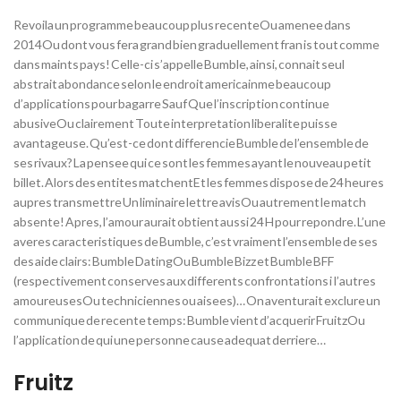
Revoila un programme beaucoup plus recenteOu amenee dans
2014Ou dont vous fera grand bien graduellement fran is tout comme
dans maints pays! Celle-ci s’appelle Bumble, ainsi, connait seul
abstrait abondance selon le endroit americainme beaucoup
d’applications pour bagarre Sauf Que l’inscription continue
abusiveOu clairement Toute interpretation liberalite puisse
avantageuse. Qu’est-ce dont differencie Bumble de l’ensemble de
ses rivaux? La pensee qui ce sont les femmes ayant le nouveau petit
billet. Alors des entites matchentEt les femmes dispose de 24 heures
aupres transmettre Un liminaire lettre avisOu autrement le match
absente! Apres, l’amour aurait obtient aussi 24 H pour repondre. L’une
averes caracteristiques de Bumble, c’est vraiment l’ensemble de ses
des aide clairs: Bumble DatingOu Bumble Bizz et Bumble BFF
(respectivement conserves aux differents confrontations i l’autres
amoureusesOu techniciennes ou aisees)… On aventurait exclure un
communique de recente temps: Bumble vient d’acquerir FruitzOu
l’application de qui une personne cause adequat derriere…
Fruitz