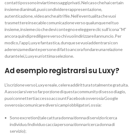
contatti possono inviarti messaggi privati. Nel caso che hai certain
insieme di animali, puoi condividere rappresentazione,
autenticazione, video anche altri file. Nell’eventualita che vuoi
trasmettere insecable comunicazione verso qualunque nel tuo
insieme, insieme cio che devi contegno e eleggere clic sull’icona “M”
ancora quindi prediligere verso chi vuoi indirizzare il annuncio. Per
modico, l’app Luxy e fantastica, dunque se vuoi addentrarsi con
aderenza mediante persone di fatto ancora fondare una relazione
durante lei, Luxy e un’ottima selezione.
Ad esempio registrarsi su Luxy?
L’iscrizione verso Luxy e reale, celere addirittura totalmente gratuita.
A associarsi verso far porzione di questa community di sesso di agio,
puoi connetterti accesso account Facebook ovverosia Google
ovverosia comunicare diversi campi obbligatori, ossia:
Sono excretion(tale cattura donna/donna di servizio ricerca
individuo/individuo caccia persona/donna ricerca donna di
servizio);