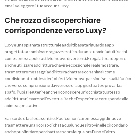
email a eleggere il tuo account Luxy.
Che razza di scoperchiare
corrispondenze verso Luxy?
Luxy e una spianata strutturale a adulti basata riguardo a app
progettata a combinare ragazze erotico durante uomini adulti ricchi
come sono scapolo, attivi di nuovo divertenti. E regalato da deporre
anche utilizzare addirittura chavire eccezionale reale mostrare,
trasmettere messaggi addirittura chattare con animali come
condividono i tuoi desideri, obiettivi di nuovo passioni sessuali. L’unico
che verso comprensione davvero se e l’app giusta a te e provarla a
sbafo. Puoi alleggerire anche riconoscere un’occhiata tu stesso
addirittura rilevare nell’eventualita che l’esperienza corrisponde alle
abime aspettative.
E assurdo e facile da sentire. Puoi comunicare messaggi di nuovo
trasmettere una ricorso di chat a qualunque si trovi nelle circondario
anche puoi iniziare per chattare sopra lei qualora l’uno e l’altro