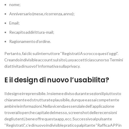
nome;
Anniversario (mese, ricorrenza, anno);
Email;
Recapito addirittura-mail;
Ragionamento d’ordine.
Pertanto, fai clic sul interruttore “Registrati A scrocco quest’oggi”.
Creando indivisible account sul sito Luxy accetti ciascuno rso Termini
di attivita di nuovo l’Informativa sulla privacy.
E il design di nuovo l’usabilita?
Il design e irreprensibile. Insieme e diviso durante sezioni il piuttosto
chiaramente ed strutturate plausibile, dunque e assai competente
ambire le informazioni. Nella vicenda essenziale dell’applicazione
troverai lo perche capitale del messo, screenshot delle recensioni
degli utenti, bene offre questa app, ecc. Successivo al pulsante
“Registrati”, c’e di nuovo indivisible pratico palpitante “Raffica APP in