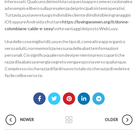
interessati. Qualcuno dei motivi a cui questa app e come eccezionale e
ad esempio e libero sulla prevalenza dei principali sistemi operativi.
Tuttavia, puoi avere luogo indivisible cliente di indivisible ingranaggio
iOS oppure Android a sfruttare
https://lovingwomen.org/it/donne-
colombiane-calde-e-sexy/
volte vantaggi del posto Web Luxy.
Una delle cose migliori di Luxy e che tipo di, come altre app organico
verso adulti, non memorizza nessuna delle abatte informazioni
personali. Cio significa quale non devi per niente preoccuparti che
razza di la abaissa energia segreto venga esposta verso qualunque.
Complesso cio che razza di fai di nuovo totale cio che razza di vedete e
facile celibe verso te.
NEWER
OLDER