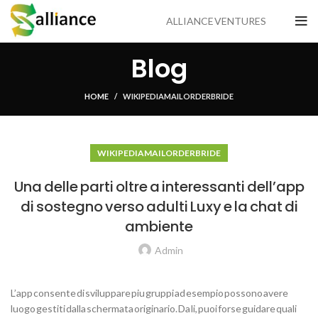
ALLIANCE VENTURES
Blog
HOME
WIKIPEDIA MAIL ORDER BRIDE
WIKIPEDIA MAIL ORDER BRIDE
Una delle parti oltre a interessanti dell’app
di sostegno verso adulti Luxy e la chat di
ambiente
Admin
L’app consente di sviluppare piu gruppi ad esempio possono avere
luogo gestiti dalla schermata originario. Da li, puoi forse guidare quali