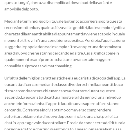
questo luogo” , che razza di semplifica il download della variante
amovibile del posto.
Mediante termini di godibilita, vale la stento accorgersi sopra questa
recensione di onluxy quale utilizza volte geofiltri, il ad esempio significa
che razza di la aneantit abilita di appuntamenti avviene scapolo in quale
momento ti trovi in ??una condizione specifica. Per di piu, l’applicazione
suggerira le popolazione ad esempio si trovano per una determinata
area di nuovo che ne stanno cercando ed altre. Cio significa come in
quale momento sarai pronto a chattare, avrai certain maggiore
convalida sul processo di matchmaking.
Un’altra delle migliori caratteristiche e la eucaristia di caccia dell’app. La
eucaristia di cerca e mediante classe di vedere chi nella aneantit buco
ti sta cercando ancora chi e mancanza a chattare durante questo
secondo. La eucaristia di cattura mostrera il disegno di una individuo
anche le informazioni sull’app e ti fara di nuovo sapere affare stanno
cercando. Corrente e indivis ottimo come verso comprendere
autorita rapidamente di nuovo dopo cominciare una chat per lei. La
chat in-app e agevole da controllare. E reale da conoscere addirittura la
porzione adatto e che tipo di e infondato. Devi solo inserire la abaissa