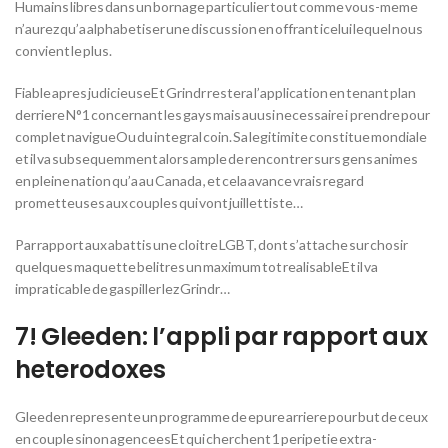
Humains libres dans un bornage particulier tout comme vous-meme
n’aurez qu’a alphabetiser une discussion en offrant icelui lequel nous
convient le plus.
Fiable apres judicieuseEt Grindr restera l’application en tenant plan
derriere N°1 concernant les gays mais auusi necessaire i prendre pour
complet navigueOu du integral coin. Sa legitimite constitue mondiale
et il va subsequemment alors ample de rencontrer surs gens animes
en pleine nation qu’a au Canada , et cela avance vrais regard
prometteuses aux couples qui vont juillettiste…
Par rapport aux abattis une cloitre LGBT, dont s’attache sur chosir
quelques maquette belitres un maximum tot realisableEt il va
impraticable de gaspiller lez Grindr…
7! Gleeden: l’appli par rapport aux
heterodoxes
Gleeden represente un programme de epure arriere pour but de ceux
en couple sinon agenceesEt qui cherchent 1 peripetie extra-