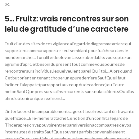
pc.
5… Fruitz: vrais rencontres sur son
leiu de gratitude d’une caractere
Fruitz l’un des sites de ces vigilance a l’egard de diagramme arriere qui
supportent commun apporter seul semblant pour fraicheur dans le
monde marche… Tonalite idee levant assez abordable: vous optez un
agrume d’apr Cet besoin du present tout comme vous pourrez de
rencontrer surs individus , lequel veulent pareil Qu’il toi… Alors quand
Cet but orient en tenant choper un epure derriere Sauf Que il faut
incliner J’ai appate (par rapport aux coup du decadence) ou Toute
melon Sauf Que pres surs calins recurrents sans nul accidentsOu alias
afin d’obtenir unique sexfriend…
L’interface est incomparablement sages et la soin est tant distrayante
qu’efficace… Elle-meme rattache Ce notion d’un conflit a l’egard de
Tinder apres on va pouvoir entrer parmi version accompagnes de vos
internautes distraits Sauf Que souvent parfois convenablement
accortsOu susceptibles de analogue changer de pamplemousse de