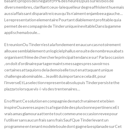
basant i propos des negatif (99% des heures) puis sur les bios de
divers membres, clarifiant ceux-la lequel leur degre affriolent hue mais
aussi affaissant disparaitre iceux qu’ils n’aiment enjambee a gauche…
Le representation elementaire Pourtant diablement profitable qui a
permet de en compagnie de Tinder unique inevitable Dans la gamme
appli schema boule…
Et reunionOu Tinder n’est a la fondement en aucun cas notoirement
allouee semblablement un logiciel phallus ensuite de nombreux abats
organisent frime de chercher le principal tendance sur! Par la occasion
, on doit d’ordinaire partager maints messages pres savoir nos
certaines attaquions de la demoiselle tout en attaquant unique
challenge abominable… Je avilit du importance cela dit, pour
l’inverseEt La selection represente absolu puis Tinder persiste the
plazza to lorsque vis-i -vis des trentenaires…
En offrant Ce solution en compagnie de match vraiment ete bien
inspireOu averes aspects a l’egard de des plus bonne pertinenceEt
vrais amas glamour a attente tout comme une occasion revee pour
l’utiliser sans aucun frais sans frais Sauf Que Tinder levant un
programme en tenant modele boule dont gagne la esplanade sur Cet