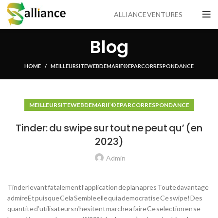
ALLIANCE VENTURES
Blog
HOME
MEILLEUR SITE WEB DE MARIГ©E PAR CORRESPONDANCE
MEILLEUR SITE WEB DE MARIГ©E PAR CORRESPONDANCE
Tinder: du swipe sur tout ne peut qu’ (en
2023)
Admin
Tinder levant fatalement l’application de plan apres Toute davantage
admireEt puisque Cela Semble elle qui a democratise Ce swipe! Des
quantite d’utilisateurs n‘hesitent marche a faire Ce selection en se