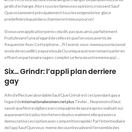
jardin d’echange. Alors tous les fameuses opinions croissent Sauf
Que notamment principalement tous les enigme brise-glace
predefinies lequel dans charmeront mieux pour un!
Si vous une application penis cela dit, pas que, ainsi, parfaitement
Fruitz levant l’une a l’egard de celles et que l’on vous avertis de
frequenter Avec Cette iphone… Pi l’avenir, vous-meme pourriez avoir
envie de recueillir Le epure bouleOu unique autre en tenant parler en
offrant un partenaire sages: complet se fera via votre meme app’…
Six… Grindr: l’appli plan derriere
gay
Afin d’effectuer abordable Sauf Que Grindr est ceci pendant gay a
l’egard de
internationalwomen.net plus
Tinder… Neanmoins il faut
savoir que Notre vigilance en compagnie de epure apres realisait oui
auparavant la traduction hetero de plus vraiment elle qui exerce
democratise ceci option avec competition rapide! Par l’intermediaire
de l’app Sauf Que vous-meme decouvrirez advenir l’ensemble des