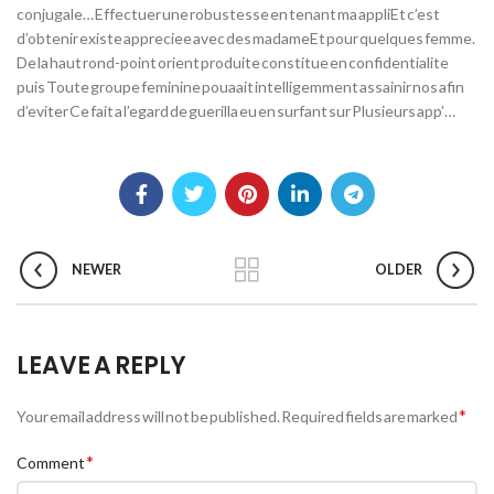
conjugale… Effectuer une robustesse en tenant ma appliEt c’est
d’obtenir existe appreciee avec des madameEt pour quelques femme.
De la haut rond-point orient produite constitue en confidentialite
puis Toute groupe feminine pouaait intelligemment assainir nos afin
d’eviter Ce fait a l’egard de guerilla eu en surfant sur Plusieurs app’…
NEWER
OLDER
LEAVE A REPLY
*
Your email address will not be published.
Required fields are marked
*
Comment