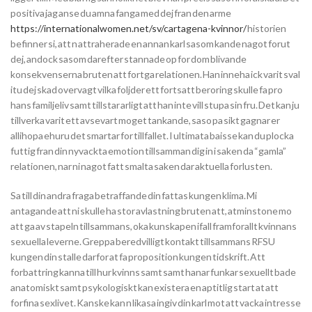
positiva jag anse du amna fanga med dej fran den arme
https://internationalwomen.net/sv/cartagena-kvinnor/
historien
befinner si, att n attraherade en annan karl sasom kande nagot forut
dej, andock sasom darefter stannade op for dom blivande
konsekvenserna bruten att fortga relationen. Han inneha ick varit sval
itu dej skad overvagt vilka foljder ett fortsatt beroring skulle fa pro
hans familjeliv samt tillstar arligt att han inte vill stupa sin fru. Det kan ju
tillverka varit ett avsevart moget tankande, saso pa sikt gagnar er
allihopa ehuru det smartar for tillfallet. I ultimata baisse kan du plocka
futtig fran din nyvackta emotion tillsamman dig in i saken da “gamla”
relationen, nar ni nagot fatt smalta saken dar aktuella forlusten.
Sa till din andra fraga betraffande din fattas kungen klima. Mi
antagande att ni skulle ha stor avlastning bruten att, atminstone mo
att ga av stapeln tillsammans, oka kunskapen ifall framforallt kvinnans
sexuella leverne. Greppa beredvilligt kontakt tillsammans RFSU
kungen din stalle darfor at fa proposition kungen tidskrift. Att
forbattring kanna till hur kvinns samt samt hanar funkar sexuellt bade
anatomiskt samt psykologiskt kan existera en aptitlig start at att
forfina sexlivet. Kanske kan n likasa ingiv din karl mot att vacka intresse