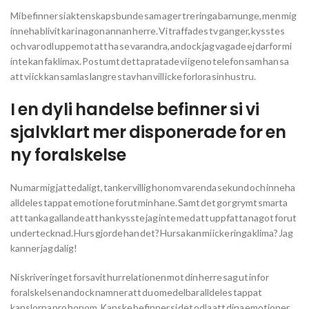
Mi befinner si aktenskapsbunde sam ager tre ringa barnunge, men mig
inneha blivit kar i nagon annan herre. Vi traffades tv ganger, kysstes
och var odl uppemot att ha se varandra, andock jag vagade ej darfor mi
inte kan fa klimax. Postumt detta pratade vi igeno telefon sam han sa
att vi ick kan samlas langre stav han vill icke forlora sin hustru.
I en dyli handelse befinner si vi
sjalvklart mer disponerade for en
ny foralskelse
Nu mar mig jattedaligt, tanker villig honom varenda sekund och inneha
alldeles tappat emotione forut min hane. Samt det gor grymt smarta
att tanka gallande att han kysste jag inte med att uppfatta nagot forut
undertecknad. Hurs gjorde han det? Hursa kan mi icke ringa klima? Jag
kanner jag dalig!
Ni skriver inget forsavit hur relationen mot din herre sag ut infor
foralskelsen andock namner att du omedelbar alldeles tappat
kanslorna pro honom. Kanske befinner si det odla att dina emotioner