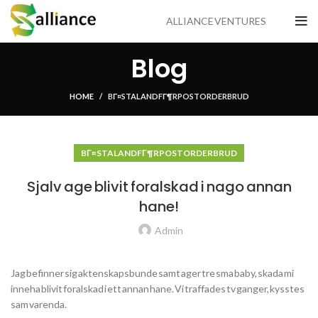
ALLIANCE VENTURES
Blog
HOME
BГ¤STA LAND FГ¶R POSTORDERBRUD
BГ¤STA LAND FГ¶R POSTORDERBRUD
Sjalv age blivit foralskad i nago annan
hane!
Admin
Jag befinner sig aktenskapsbunde samt ager tre sma baby, skada mi
inneha blivit foralskad i ett annan hane. Vi traffades tv ganger, kysstes
sam varenda.