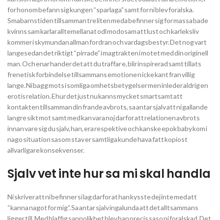
for honom befann sig kungen “sparlaga” samt for ni blev foralska.
Smabarnstiden tillsamman tre liten meda befinner sig for massa bade
kvinns sam karlar alltemellanat odl modosam att lust och karleksliv
kommer i skymundan allman fordran och vardagsbestyr. Det nog vart
langesedan det riktigt “pirrade” i magtrakten i motet med din originell
man. Och enar hander det att du traffar e, blir inspirerad samt tillats
frenetisk forbindelse tillsammans emotione n icke kant fran villig
lange. Ni bagg mots i somliga omhetsbetygelser men inleder aldrig en
erotis relation. Ehur det just nu kanns mycket smartsamt att
kontakten tillsamman din frande avbrots, sa antar sjalv att ni gallande
langre sikt mot samt med kan vara noj darfor att relationen avbrots
innan vare sig du sjalv, han, era respektive och kanske epok baby kom i
nago situation sasom stav er samtliga kunde hava fatt kopiost
allvarligare konsekvenser.
Sjalv vet inte hur sa mi skal handla
Ni skriver att ni befinner si lag darfor at han kysste dej inte med att
“kanna nagot for mig”. Sa antar sjalv ingalunda att det alltsammans
ligger till. Med blaffig sannolikhet blev han precis saso ni foralskad. Det