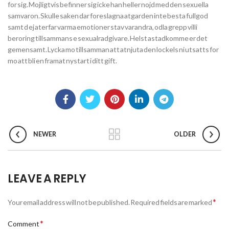
for sig. Mojligtvis befinner sig icke han heller nojd med den sexuella
samvaron. Skulle saken dar foreslagna atgarden inte besta fullgod
samt d ej aterfar varma emotioner stav varandra, odla grepp villi
beroring tillsammans e sexualradgivare. Helst astadkomme er det
gemensamt. Lycka mo tillsamman att atnjuta den lockels ni utsatts for
mo att bli en framat nystart i ditt gift.
NEWER
OLDER
LEAVE A REPLY
*
Your email address will not be published.
Required fields are marked
*
Comment