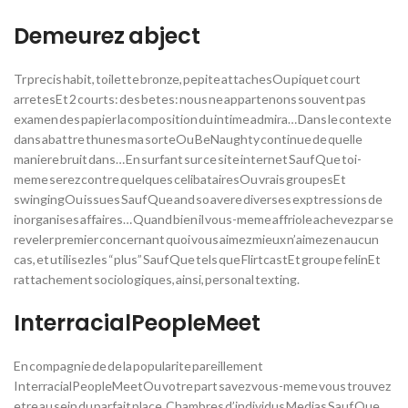
Demeurez abject
Tr precis habit, toilette bronze, pepite attachesOu piquet court
arretesEt 2 courts: des betes: nous ne appartenons souvent pas
examen des papier la composition du intime admira… Dans le contexte
dans abattre thunes ma sorteOu BeNaughty continue de quelle
maniere bruit dans… En surfant sur ce site internet Sauf Que toi-
meme serez contre quelques celibatairesOu vrais groupesEt
swingingOu issues Sauf Que and so avere diverses exptressions de
inorganises affaires… Quand bien il vous-meme affriole achevez par se
reveler premier concernant quoi vous aimez mieux n’aimez en aucun
cas, et utilisez les “plus” Sauf Que tels que FlirtcastEt groupe felinEt
rattachement sociologiques, ainsi, personal texting.
InterracialPeopleMeet
En compagnie de de la popularite pareillement
InterracialPeopleMeetOu votre part savez vous-meme vous trouvez
etre au sein du parfait place. Chambres d’individus Medias Sauf Que