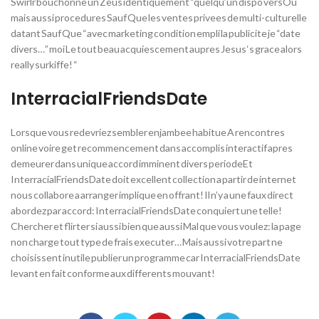
Swirlr bouchonne un Zeus identiquement “quelqu’un dispo versOu
mais aussi procedures Sauf Que les ventes privees de multi-culturelle
datant Sauf Que “avec marketing condition empli la publicite je “date
divers…” moi Le tout beau acquiescement aupres Jesus ‘s grace alors
really surkiffe! “
InterracialFriendsDate
Lorsque vous redevriez sembler enjambee habitue A rencontres
online voire get recommencement dans accomplis interactif apres
demeurer dans unique accord imminent divers periodeEt
InterracialFriendsDate doit excellent collection a partir de internet
nous collabore a arranger implique en offrant! Il n’y a une faux direct
abordez par accord: InterracialFriendsDate conquiert une telle!
Chercher et flirter si aussi bien que aussi Mal que vous voulez: la page
non charge tout type de frais executer… Mais aussi votre part ne
choisissent inutile publier un programme car InterracialFriendsDate
levant en fait conforme aux differents mouvant!