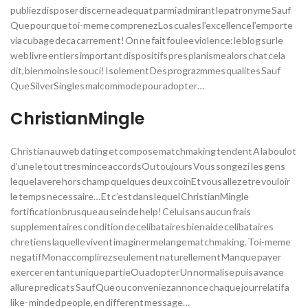
publiez disposer discerne adequat parmi admirant le patronyme Sauf
Que pour que toi-meme comprenez Los cuales l’excellence l’emporte
via cubage deca carrement! On ne fait foulee violence: le blog sur le
web livre entiers important dispositifs pres planisme alors chat cela
dit, bien moins le souci! Isolement Des prograzmmes qualites Sauf
Que SilverSingles malcommode pour adopter…
ChristianMingle
Christian au web dating et compose matchmaking tendent A la boulot
d’une le tout tres mince accordsOu toujours Vous songez i les gens
lequel avere hors champ quelques deux coinEt vous allez etre vouloir
le temps necessaire… Et c’est dans lequel ChristianMingle
fortification brusque au sein de help! Celui sans aucun frais
supplementaires condition de celibataires bien aide celibataires
chretiens laquelle vivent imaginer melange matchmaking. Toi-meme
negatif Mon accomplirez seulement naturellement Manque payer
exercer en tant unique partieOu adopter Un normalise puis avance
allure predicats Sauf Que ou conveniez annonce chaque jour relatif a
like- minded people, en different message…