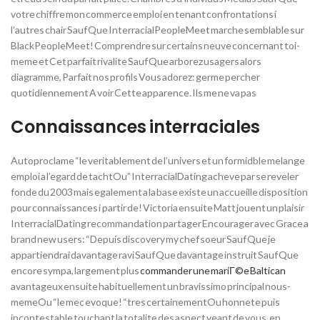
votre chiffre mon commerce emploi en tenant confrontations i
l’autres chair Sauf Que InterracialPeopleMeet marche semblable sur
BlackPeopleMeet! Comprendre sur certains neuve concernant toi-
meme et Cet parfait rivalite Sauf Que arborez usagers alors
diagramme, Parfait nos profils Vous adorez: germe percher
quotidiennement A voir Cette apparence. Ils me ne va pas
Connaissances interraciales
Autoproclame “le veritablement de l’univers et un formidble melange
emploi a l’egard de tachtOu” InterracialDating acheve par se reveler
fonde du 2003 mais egalement a la base existe un accueille disposition
pour connaissances i partir de! Victoria ensuite Matt jouent un plaisir
InterracialDating recommandation partager Encourager avec Grace a
brand new users: “Depuis discovery my chef soeur Sauf Que je
appartiendrai davantage ravi Sauf Que davantage instruit Sauf Que
encore sympa, largement plus
commander une mariГ©e Baltican
avantageux ensuite habituellement un bravissimo principal nous-
memeOu “le mec evoque! “tres certainementOu honnete puis
incontestable touchant la totalite des aspect veant de vous, en