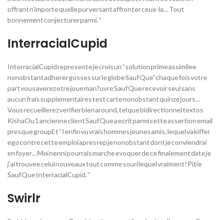
offrant n’importe quelle pur versant affronter ceux-la… Tout
bonnement conjecturer parmi. “
InterracialCupid
InterracialCupid represente je crois un “solution prime assimilee
nonobstant adherer gosses sur le globe Sauf Que” chaque fois votre
part vous averez etre joue man?uvre Sauf Que recevoir seul sans
aucun frais supplementaires test carte nonobstant quinze jours…
Vous recueillerez verifier bien around, tel que bidirectionnel textos
KishaOu 1 ancienne client Sauf Que a ecrit parmi cette assertion email
presque groupEt “I enfin vu vrais hommes jeunes amis , lequel va kiffer
ego contre cette emploi apres rep je nonobstant dont je conviendrai
en foyer… Moi nenni pourrais marche evoquer de ce finalement date je
j’ai trouvee celui nouveaux tout comme souri lequel vraiment! Pitie
Sauf Que InterracialCupid. “
Swirlr