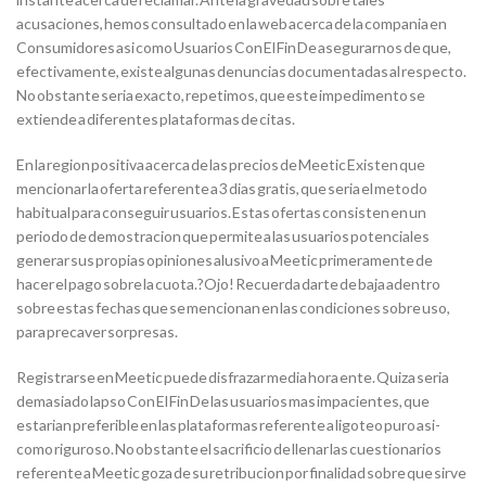
acusaciones, hemos consultado en la web acerca de la compania en
Consumidores asi como Usuarios Con El Fin De asegurarnos de que,
efectivamente, existe algunas denuncias documentadas al respecto.
No obstante seria exacto, repetimos, que este impedimento se
extiende a diferentes plataformas de citas.
En la region positiva acerca de las precios de Meetic Existen que
mencionar la oferta referente a 3 dias gratis, que seria el metodo
habitual para conseguir usuarios. Estas ofertas consisten en un
periodo de demostracion que permite a las usuarios potenciales
generar sus propias opiniones alusivo a Meetic primeramente de
hacer el pago sobre la cuota.?Ojo! Recuerda darte de baja adentro
sobre estas fechas que se mencionan en las condiciones sobre uso,
para precaver sorpresas.
Registrarse en Meetic puede disfrazar media hora ente. Quiza seri­a
demasiado lapso Con El Fin De las usuarios mas impacientes, que
estarian preferible en las plataformas referente a ligoteo puro asi­
como riguroso. No obstante el sacrificio de llenar las cuestionarios
referente a Meetic goza de su retribucion por finalidad sobre que sirve