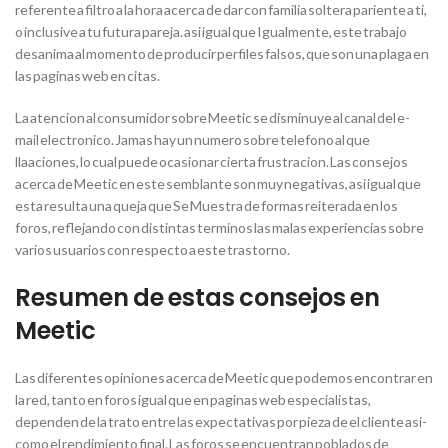
referente a filtro a la hora acerca de dar con familia soltera pariente a ti,
o inclusive a tu futura pareja. asi igual que Igualmente, este trabajo
desanima al momento de producir perfiles falsos, que son una plaga en
las paginas web en citas.
La atencion al consumidor sobre Meetic se disminuye al canal del e-
mail electronico. Jamas hay un numero sobre telefono al que
llaaciones, lo cual puede ocasionar cierta frustracion. Las consejos
acerca de Meetic en este semblante son muy negativas, asi igual que
esta resulta una queja que Se Muestra de formas reiterada en los
foros, reflejando con distintas terminos las malas experiencias sobre
varios usuarios con respecto a este trastorno.
Resumen de estas consejos en
Meetic
Las diferentes opiniones acerca de Meetic que podemos encontrar en
la red, tanto en foros igual que en paginas web especialistas,
dependen de la trato entre las expectativas por pieza de el cliente asi­
como el rendimiento final. Las foros se encuentran poblados de