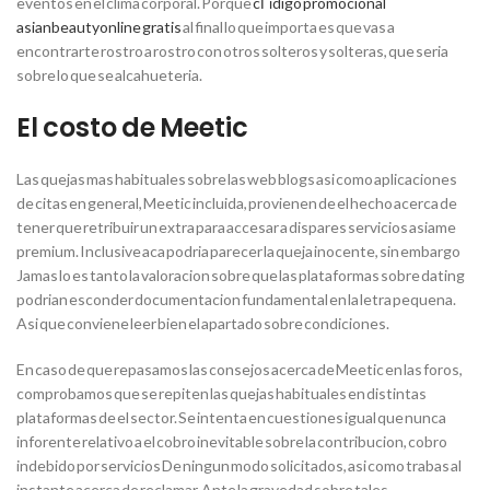
eventos en el clima corporal. Porque
cГіdigo promocional
asianbeautyonline gratis
al final lo que importa es que vas a
encontrarte rostro a rostro con otros solteros y solteras, que seria
sobre lo que se alcahueteria.
El costo de Meetic
Las quejas mas habituales sobre las web blogs asi­ como aplicaciones
de citas en general, Meetic incluida, provienen de el hecho acerca de
tener que retribuir un extra para accesar a dispares servicios asiame
premium. Inclusive aca podria parecer la queja inocente, sin embargo
Jamas lo es tanto la valoracion sobre que las plataformas sobre dating
podrian esconder documentacion fundamental en la letra pequena.
Asi que conviene leer bien el apartado sobre condiciones.
En caso de que repasamos las consejos acerca de Meetic en las foros,
comprobamos que se repiten las quejas habituales en distintas
plataformas de el sector.
Se intenta en cuestiones igual que nunca
inforente relativo a el cobro inevitable sobre la contribucion, cobro
indebido por servicios De ningun modo solicitados, asi como trabas al
instante acerca de reclamar. Ante la gravedad sobre tales