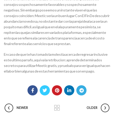
consejos sospechosamente favorables y sospechosamente
negativas. Sin embargo poseemos un instante vi­a en el que las
consejos coinciden: Meetic seria un buen lugar Con El Fin De descubrir
abundancia novedosa, no obstante dar con la pareja ideal aca seria un
poquito mas dificil. asi igual que en el ala puramente pesimista, se
repiten las quejas similares en variados plataformas, especialmente
en lo que se refiere a la carencia de transparencia acerca de el costo
final referente a las servicios que se prestan.
En caso de que te has tomado la molestia acerca de regresar inclusive
este ultimo parrafo, aqui va la retribucion: aprende determinados
secretos para utilizar Meetic gratis, y pruebalo para ver igual que hacen
el labor bien algunas de estas herramientas que son en pago.
NEWER
OLDER