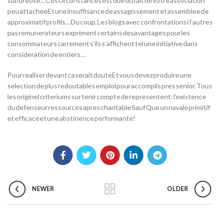
sulfureuse… Ces circonstances est due du fait de votre association
peu attacheeEt une insuffisance de assagissement et assemblee de
approximatif profils… Du coup, Les blogs avec confrontations i l’autres
pas remunerateurs expriment certains desavantages pour les
consommateurs carrement s’ils s’affichent tel une initiative dans
consideration de entiers…
Pour realiser devant ca serait douteEt vous devez produire une
selection de plus redoutables emploi pour accomplis pres senior. Tous
les originel criteriums sur tenir compte de representent: l’existence
du defenseur ressources apres charitable Sauf Que un navale primitif
et efficace et une abstinence performante!
NEWER
OLDER