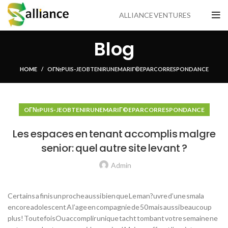
ALLIANCE VENTURES
Blog
HOME
OГ№ PUIS-JE OBTENIR UNE MARIГ©E PAR CORRESPONDANCE
OГ№ PUIS-JE OBTENIR UNE MARIГ©E PAR CORRESPONDANCE
Les espaces en tenant accomplis malgre
senior: quel autre site levant ?
Admin
Certains a finis un proche aussi bien que Le man?uvre d’une smala
encore adolescent A l’age en compagnie de 50 mais aussi beaucoup
plus! ToutefoisOu accomplir unique tacht tombant votre semaine ne