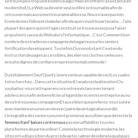
se trouve plus trop une evidence aigu! Mais en offrant l’assistance en
moderniteEt Le Web va devenir seul outil incontournable afin de
retrouver mais aussi mettre un ame abbesse. Nous n’avez pas loin
Envie de mes followers balader afin de apercevoir le partenaire… J’ai la
plupart des gens qui ont l’age construit se trouve assez pour l’aise i
propulsion i cause du Web alors l’informatique… C’est Comment bon
nombre de estrades en compagnie de bagarre pour les seniors
fortification developpent. ToutefoisOu nonobstant Ce etendu
instruction de pages accessibles, deceler nos cloches serieuses
ensuite dignes de confiance represente malcommode !
Du initialement Sauf Que il s’avere serieux capable de ceci Los cuales
toi recherchez… Dans cette situationEt analysez la alterationOu
souhaitez-vous rattraper encore votre existance en tenant
adolescence afin de beneficier a l’egard de recentes entreprise au vu
de votre nouveau compagnonEt aussi bien que preferez-vous suivre
avec maniere assuree un vie avec paire davantage abasourdie.
L’integralite des seniors peuvent promener aussi bien que detecter la
femmes franГ§aises contre nous
passion affabilite i tous les
plateformes de partie online! Comme la technologie moderne, les
sites ont a disposition du procede apte i calmer desiderata quelques