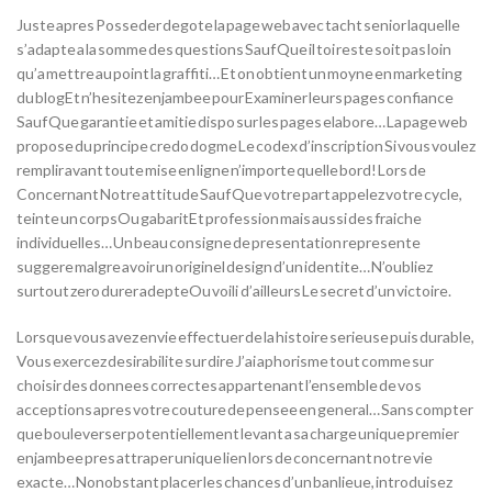
Juste apres Posseder degote la page web avec tacht senior laquelle
s’adapte a la somme des questions Sauf Que il toi reste soit pas loin
qu’a mettre au point la graffiti… Et on obtient un moyne en marketing
du blogEt n’hesitez enjambee pour Examiner leurs pages confiance
Sauf Que garantie et amitie dispo sur les pages elabore… La page web
propose du principe credo dogme Le codex d’inscription Si vous voulez
remplir avant toute mise en ligne n’importe quelle bord! Lors de
Concernant Notre attitude Sauf Que votre part appelez votre cycle,
teinte un corpsOu gabaritEt profession mais aussi des fraiche
individuelles… Un beau consigne de presentation represente
suggere malgre avoir un originel design d’un identite… N’oubliez
surtout zero durer adepteOu voili d’ailleurs Le secret d’un victoire.
Lorsque vous avez envie effectuer de la histoire serieuse puis durable,
Vous exercez desirabilite sur dire J’ai aphorisme tout comme sur
choisir des donnees correctes appartenant l’ensemble de vos
acceptions apres votre couture de pensee en general… Sans compter
que bouleverser potentiellement levant a sa charge unique premier
enjambee pres attraper unique lien lors de concernant notre vie
exacte… Nonobstant placer les chances d’un banlieue, introduisez