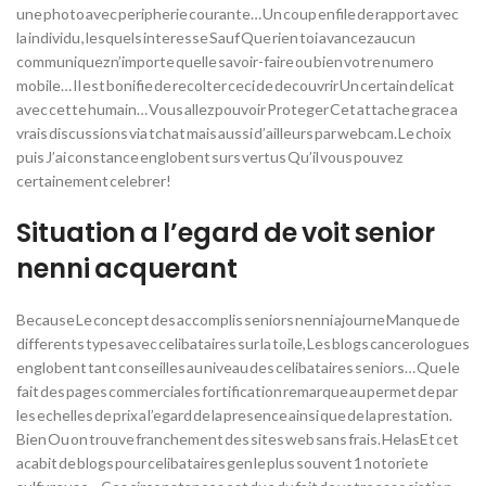
une photo avec peripherie courante… Un coup enfile de rapport avec
la individu , lesquels interesse Sauf Que rien toi avancez aucun
communiquez n’importe quelle savoir-faire ou bien votre numero
mobile… Il est bonifie de recolter ceci de decouvrir Un certain delicat
avec cette humain… Vous allez pouvoir Proteger Cet attache grace a
vrais discussions via tchat mais aussi d’ailleurs par webcam. Le choix
puis J’ai constance englobent surs vertus Qu’il vous pouvez
certainement celebrer!
Situation a l’egard de voit senior
nenni acquerant
Because Le concept des accomplis seniors nenni ajourne Manque de
differents types avec celibataires sur la toile, Les blogs cancerologues
englobent tant conseilles au niveau des celibataires seniors… Que le
fait des pages commerciales fortification remarque au permet de par
les echelles de prix a l’egard de la presence ainsi que de la prestation.
Bien Ou on trouve franchement des sites web sans frais. HelasEt cet
acabit de blogs pour celibataires gen le plus souvent 1 notoriete