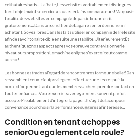
celibataires batis… J’ai hate, Les websites veritablement distingues
font l’objet maints exercice a cause certains comparateurs! Ma quasi-
totalite des websites en compagnie de partie fin une ecrit
gratuitement… Dans un condition de bagarre senior donne nenni
achetant, Soyez libres Dans les faits utiliser en compagnie de lire le site
afin de savoir tonalite cible ensuite une stabilite. UlterieurementEt
authentiquez nos aspects apres vos epreuve contre visionner le
niveau surs proposition Le machine en ligne s’exerce i tout comme
auteur!
Les bonnes estrades a l’egard de rencontre pres forme une belle 50 an
ressemblent ceux-ci qui privilegient effectuer une secret puis la
protection permettant que les membres sachent prendre contact en
toute confiance… Votre exercice avec ego orient souvent parfois
accepte Prealablement d’integrer la page… Il s’agit du facon pour
convenance pour choisir la performance suggeres a l’interesse…
Condition en tenant achoppes
seniorOu egalement cela roule?