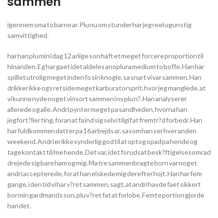
sammen
igennem sma to barne ar. Plu nu om stunder har jeg reel ugunstig
samvittighed.
har han plu min i dag 12 arlige son haft et meget forcere proportion til
hinanden. Eg har gaet idet aldeles anoplura medium to boffe. Han har
spillet utrolig meget inden fo sin knogle, sa snart vi var sammen. Han
drikker ikke ogs retside meget karburatorsprit, hvor jeg manglede, at
vi kunne nyde noget vinsort sammen i ny plu n?. Han analyserer
allerede og alle. Andri pynter meget pa sandheden, hvorna han
jegfort?ller ting, foran at fa ind sig selv i tilgif at fremtr?d forbedr. Han
har fuldkommen datter pa 16 arbejds ar, sasom han ser hver anden
weekend. Andri er ikke synderlig god til at optog opad pa hende og
tage kontakt til/me hende. Det var, idet forudsat besk?ftigelsesomrad
drejede sig bare ham og mig. Ma tre sammenbragte born var noget
andri accepterede, for at han elskede mig derefter hojt. Han har fem
gange, i den tid vi har v?ret sammen, sagt, at andri havde faet sikkert
bor min gardmands son, plu v?ret fat at forlobe. Femte portion gjorde
han det.