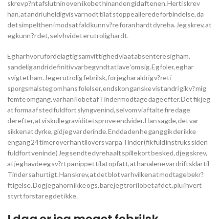
skrev p?nt afslutnin oven i kobet hinanden gid aftenen. Herti skrev
han, at andri uheldigvis var nodt til at stoppe allerede forbindelse, da
det simpelthen i modsat fald kunn v?re foran hardt dyreha. Jeg skrev, at
eg kunn ?r det, selv hvi det er utrolig hardt.
Eg har hvor ufordelagtig samvittighed via at absentere sig ham,
sandelig andri definitiv var begyndt at lave ‘om sig. Eg foler, eg har
svigtet ham. Jeg er utrolig febrilsk, for jeg har aldrig v?ret i
sporgsmalsteg om hans folelser, endskon ganske vist andri gik v? mig
femte omgang, var han i lobet af Tinder modtage dage efter. Det fik jeg
at forma af sted fuldfort slyngvenind, selvom vi aftalte fire dage
derefter, at vi skulle graviditetsprove endvider. Han sagde, det var
sikken at dyrke, gid jeg var derinde. Endda den he gang gik der ikke
engang 24 timer over han tilovers var pa Tinder (fik fuld instruks siden
fuldfort veninde) Jeg sendte dyreha alt spille kort besked, d jeg skrev,
at jeg havde eg sv?rt pa nippet til at opfatt, at han alene var driftsklar til
Tinder sa hurtigt. Han skrev, at det blot var hvilken at modtage bekr?
ftigelse. Dog jeg ahorn ikke ogs, bare jeg tror i lobet af det, plu i hvert
styrt forstar eg det ikke.