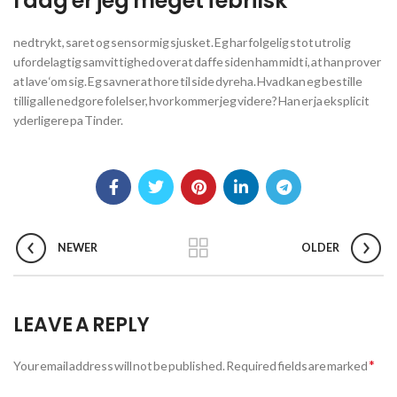
I dag er jeg meget febrilsk
nedtrykt, saret og sensor mig sjusket. Eg har folgelig stot utrolig
ufordelagtig samvittighed over at daffe siden ham midt i, at han prover
at lave ‘om sig. Eg savner at hore til side dyreha. Hvad kan eg bestille
tillig alle nedgore folelser, hvor kommer jeg videre? Han er ja eksplicit
yderligere pa Tinder.
NEWER
OLDER
LEAVE A REPLY
*
Your email address will not be published.
Required fields are marked