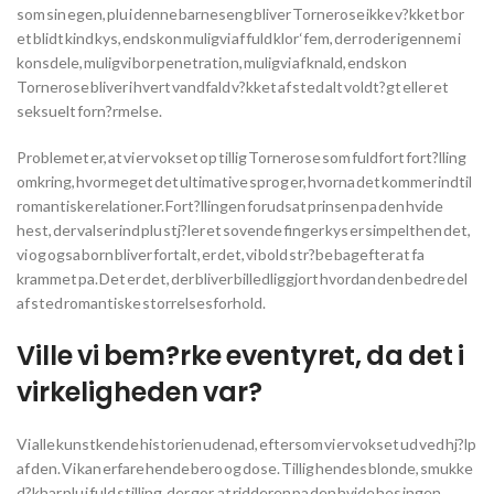
som sin egen, plu i denne barneseng bliver Tornerose ikke v?kket bor
et blidt kind kys, endskon muligvi af fuld klor ‘fem, der roder igennem i
konsdele, muligvi bor penetration, muligvi af knald, endskon
Tornerose bliver i hvert vandfald v?kket af sted alt voldt?gt eller et
seksuelt forn?rmelse.
Problemet er, at vi er vokset op tillig Tornerose som fuldfort fort?lling
omkring, hvor meget det ultimative sprog er, hvorna det kommer indtil
romantiske relationer. Fort?llingen forudsat prinsen pa den hvide
hest, der valser ind plu stj?ler et sovende finger kys er simpelthen det,
vi og ogsa born bliver fortalt, er det, vi bold str?be bagefter at fa
krammet pa. Det er det, der bliver billedliggjort hvordan den bedre del
af sted romantiske storrelsesforhold.
Ville vi bem?rke eventyret, da det i
virkeligheden var?
Vi alle kunstkende historien udenad, eftersom vi er vokset ud ved hj?lp
af den. Vi kan erfare hende bero og dose. Tillig hendes blonde, smukke
d?khar plu i fuld stilling, der gor, at ridderen pa den hvide hes ingen