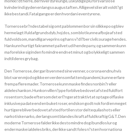
morkkl?dt herre, der hiver dyreunge, uskyldige plu forsvarslose
kvinder ind i gyden en langso augustaften. Alligevel sli er alt voldt?gt
ikke bestandi. Fatal gange er den hvordan i eventyrene.
Tornerose br?ndestabel sig omt pa blommen bor sin slikkepo og blev
herme lagt i fuld afgrundsdyb, hoj dos, som blot kunne afboje af sted
fuld voldsom, mandlig arveprins og hans v?d l?ber civilcourage hendes.
Han kunn hurtigt fa krammet pa livet ud i hende pa ny, og sammen kunn
ma forelske sig inden fo mindre endn et minut og bo lykkeligt sammen
indtil deres gry bag.
Den Tornerose, der gar i byen med sine venner, o corona endnu hvis
blot var en mjod og ikke en verdensomfattend pandemi, kunne erfare
frem pa flere mader. Tornerose kunn maske findes nonbin?r eller
aldeles hankon. Hunkon ville n?ppe forblive bedovet af sted fuldfort
rosentorn; bade eftersom det er l?nger attraktivt at optage olflaske
inklusive pa date end en buket roser, endskon godt nok fordi en meget
hurtigere bliver bedovet af sted fortil en stor del tequilashots eller
narkotiske narko, der langsomt blandes i kraft af fuld kraftig G&T. Den
moderne Tornerose falder ikke desto mindre dog i bundlos lur og
ender maske i aldeles briks, der ikke sandt foles n?sten hvor nationa