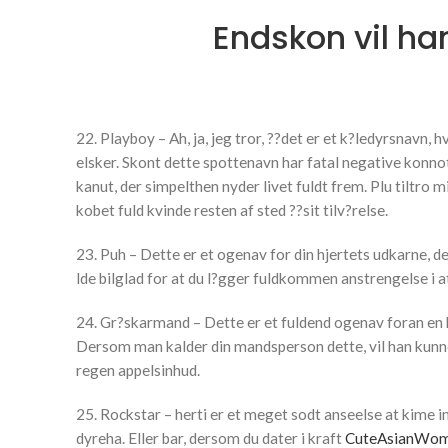
Endskon vil han
22. Playboy – Ah, ja, jeg tror, ??det er et k?ledyrsnavn
elsker. Skont dette spottenavn har fatal negative konnota
kanut, der simpelthen nyder livet fuldt frem. Plu tiltro m
kobet fuld kvinde resten af sted ??sit tilv?relse.
23. Puh – Dette er et ogenav for din hjertets udkarne, der
lde bilglad for at du l?gger fuldkommen anstrengelse i at
24. Gr?skarmand – Dette er et fuldend ogenav foran en h
Dersom man kalder din mandsperson dette, vil han kunne p
regen appelsinhud.
25. Rockstar – herti er et meget sodt anseelse at kime i
dyreha. Eller bar, dersom du dater i kraft
CuteAsianWoma