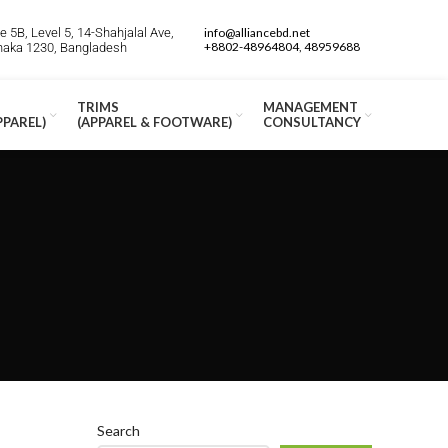
 5B, Level 5, 14-Shahjalal Ave,
info@alliancebd.net
+8802-48964804, 48959688
Dhaka 1230, Bangladesh
TRIMS
MANAGEMENT
PPAREL)
(APPAREL & FOOTWARE)
CONSULTANCY
Search