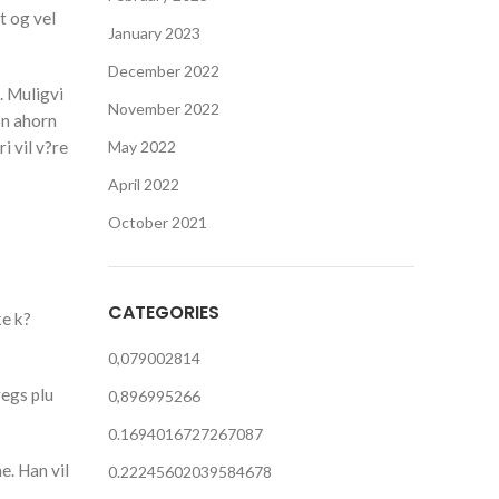
t og vel
January 2023
December 2022
. Muligvi
November 2022
on ahorn
i vil v?re
May 2022
April 2022
October 2021
CATEGORIES
ke k?
0,079002814
regs plu
0,896995266
0.1694016727267087
e. Han vil
0.22245602039584678