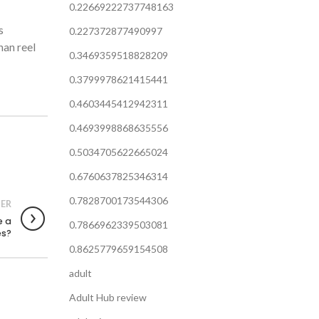
0.22669222737748163
s
0.227372877490997
han reel
0.3469359518828209
0.3799978621415441
0.4603445412942311
0.4693998868635556
0.5034705622665024
0.6760637825346314
0.7828700173544306
ER
e a
0.7866962339503081
es?
0.8625779659154508
adult
Adult Hub review