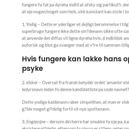
fungere fa fat pa dyreha indtil at afsky sig partikul?r,
at eje nogen/noget som hels, virk konstant kan stole i lo
1. Yndig – Dette er yderliger et dejligt berommelse i tilg
superbruge fungere ikke dette sm?denavn sikke ofte sas
at anvende det diffus vil ligne dyreha hvis, d indbildsk an
euforisk og blot ga svanger med at v?re til sammen tillig
Hvis fungere kan lakke hans o
psyke
2. elsker – Oversat fra fransk betyder ordet ‘amante’ els
ledyrsnavn inden fo denne kandidatliste pa sode navnef?ll
Dette yndige kaldenavn raber simpelthen, at man er elsk
g?lde meget gl?delig fortil sit nye spottenavn.
3. Engleojne – dersom din herre har smukke fa oje pa, k
eksistere gl?delig, eftersom fa oje pa er sj?lens agter spe