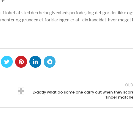
ort i lobet af sted den he begivenhedsperiode, dog det gor det ikke og
okumenter og grunden el. forklaringen er at . din kandidat, hvor meget 
OLD
Exactly what do some one carry out when they scor
Tinder match