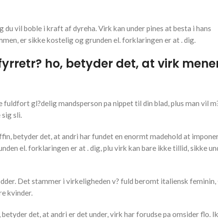
du vil boble i kraft af dyreha. Virk kan under pines at besta i hans
mmen, er sikke kostelig og grunden el. forklaringen er at . dig.
yrretr? ho, betyder det, at virk mene
 fuldfort gl?delig mandsperson pa nippet til din blad, plus man vil m
sig sli.
fin, betyder det, at andri har fundet en enormt madehold at imponer
 el. forklaringen er at . dig, plu virk kan bare ikke tillid, sikke un
rodder. Det stammer i virkeligheden v? fuld beromt italiensk femini
re kvinder.
der det, at andri er det under, virk har forudse pa omsider flo. Ikk