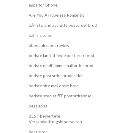
apps for iphone
Are You A Hopeless Romantic
bÃ¤sta land att hitta postorder brud
bahis siteleri
bbpeoplemeet review
bedste land at finde postordrebrud
bedste omdГёmme mail ordre brud
bedste postordre brudesider
bedste site mail ordre brud
bedste sted at fГҐ postordrebrud
best apps
BEST bewertete
Versandauftragsbrautseiten
best sites