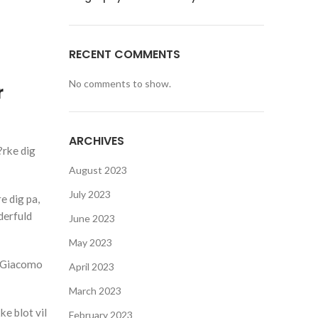
RECENT COMMENTS
No comments to show.
r
ARCHIVES
?rke dig
August 2023
July 2023
e dig pa,
derfuld
June 2023
May 2023
n, Giacomo
April 2023
March 2023
e blot vil
February 2023