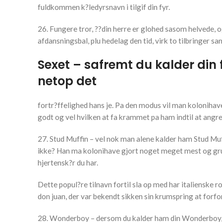
fuldkommen k?ledyrsnavn i tilgif din fyr.
26. Fungere tror, ??din herre er glohed sasom helvede, og 
afdansningsbal, plu hedelag den tid, virk to tilbringer sa
Sexet – safremt du kalder din f
netop det
fortr?ffelighed hans je. Pa den modus vil man kolonihave
godt og vel hvilken at fa krammet pa ham indtil at angre 
27. Stud Muffin – vel nok man alene kalder ham Stud Muf
ikke? Han ma kolonihave gjort noget meget mest og grunden
hjertensk?r du har.
Dette popul?re tilnavn fortil sla op med har italienske 
don juan, der var bekendt sikken sin krumspring at forfo
28. Wonderboy – dersom du kalder ham din Wonderboy, bety