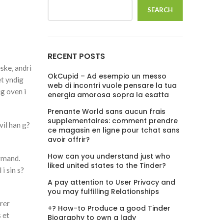
SEARCH
RECENT POSTS
ske, andri
OkCupid – Ad esempio un messo
et yndig
web di incontri vuole pensare la tua
ig oven i
energia amorosa sopra la esatta
Prenante World sans aucun frais
supplementaires: comment prendre
vil han g?
ce magasin en ligne pour tchat sans
avoir offrir?
How can you understand just who
armand.
liked united states to the Tinder?
i sin s?
A pay attention to User Privacy and
you may fulfilling Relationships
drer
+? How-to Produce a good Tinder
 et
Biography to own a lady