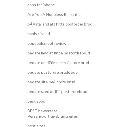
apps for iphone
Are You A Hopeless Romantic
bÃ¤sta land att hitta postorder brud
bahis siteleri
bbpeoplemeet review
bedste land at finde postordrebrud
bedste omdГёmme mail ordre brud
bedste postordre brudesider
bedste site mail ordre brud
bedste sted at fГҐ postordrebrud
best apps
BEST bewertete
Versandauftragsbrautseiten
best sites