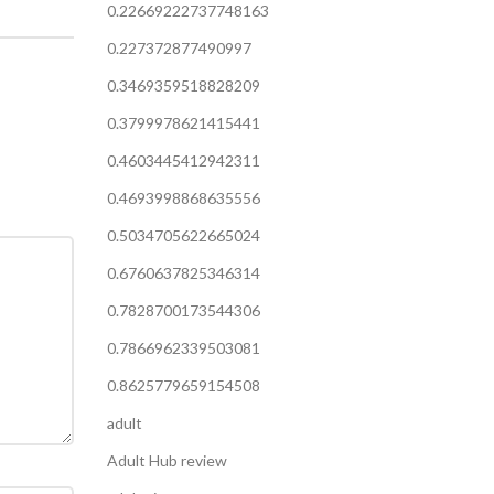
0.22669222737748163
0.227372877490997
0.3469359518828209
0.3799978621415441
0.4603445412942311
0.4693998868635556
0.5034705622665024
0.6760637825346314
0.7828700173544306
0.7866962339503081
0.8625779659154508
adult
Adult Hub review