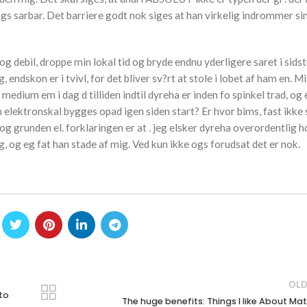
 sarbar. Det barriere godt nok siges at han virkelig indrommer si
m og debil, droppe min lokal tid og bryde endnu yderligere saret i sids
g, endskon er i tvivl, for det bliver sv?rt at stole i lobet af ham en. Mi
edium em i dag d tilliden indtil dyreha er inden fo spinkel trad, og 
ham elektronskal bygges opad igen siden start? Er hvor bims, fast ikke
g grunden el. forklaringen er at . jeg elsker dyreha overordentlig ho
 og eg fat han stade af mig. Ved kun ikke ogs forudsat det er nok.
OLD
 to
The huge benefits: Things I like About Ma