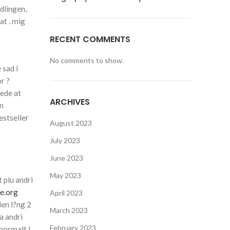
ndlingen,
at . mig
RECENT COMMENTS
No comments to show.
 sad i
r ?
vede at
ARCHIVES
en
estseller
August 2023
July 2023
June 2023
May 2023
t plu andri
e.org
April 2023
den l?ng 2
March 2023
a andri
February 2023
normalt I