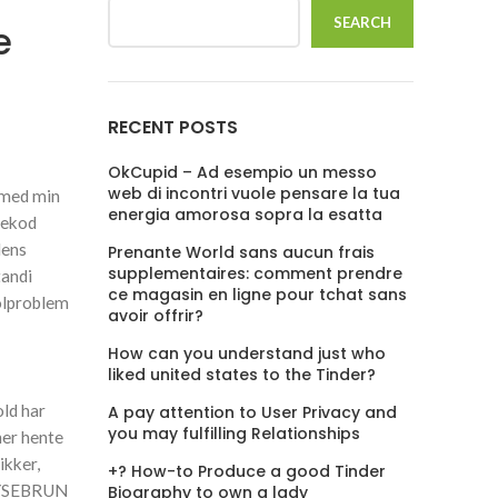
SEARCH
e
RECENT POSTS
OkCupid – Ad esempio un messo
web di incontri vuole pensare la tua
 med min
energia amorosa sopra la esatta
tekod
dens
Prenante World sans aucun frais
supplementaires: comment prendre
tandi
ce magasin en ligne pour tchat sans
holproblem
avoir offrir?
How can you understand just who
liked united states to the Tinder?
old har
A pay attention to User Privacy and
you may fulfilling Relationships
ner hente
ikker,
+? How-to Produce a good Tinder
r LYSEBRUN
Biography to own a lady