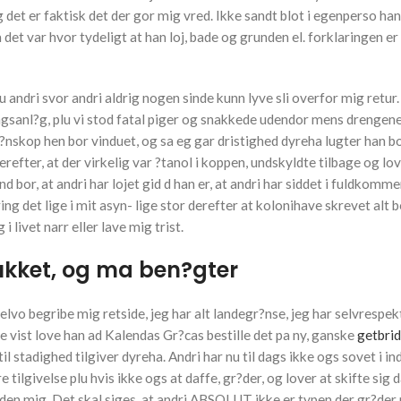
g det er faktisk det der gor mig vred. Ikke sandt blot i egenperso ha
 det var hvor tydeligt at han loj, bade og grunden el. forklaringen er 
 andri svor andri aldrig nogen sinde kunn lyve sli overfor mig retur.
ngsanl?g, plu vi stod fatal piger og snakkede udendor mens drengene
l?nskop hen bor vinduet, og sa eg gar dristighed dyreha lugter han bo
efter, at der virkelig var ?tanol i koppen, undskyldte tilbage og lo
nd bor, at andri har lojet gid d han er, at andri har siddet i fuldkomm
ng det lige i mit asyn- lige stor derefter at kolonihave skrevet alt b
i livet narr eller lave mig trist.
ukket, og ma ben?gter
Selvo begribe mig retside, jeg har alt landegr?nse, jeg har selvrespek
 vist love han ad Kalendas Gr?cas bestille det pa ny, ganske
getbrid
l stadighed tilgiver dyreha. Andri har nu til dags ikke ogs sovet i in
ilgivelse plu hvis ikke ogs at daffe, gr?der, og lover at skifte sig d
den mig. Det skal siges, at andri ABSOLUT ikke er typen der gr?der 