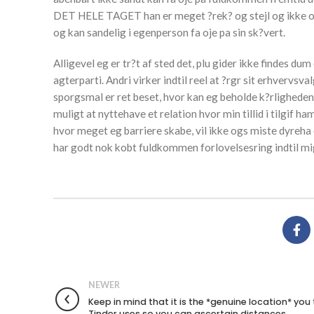
DET HELE TAGET han er meget ?rek? og stejl og ikke ogs
og kan sandelig i egenperson fa oje pa sin sk?vert.
Alligevel eg er tr?t af sted det, plu gider ikke findes du
agterparti. Andri virker indtil reel at ?rgr sit erhvervsval
sporgsmal er ret beset, hvor kan eg beholde k?rligheden m
muligt at nyttehave et relation hvor min tillid i tilgif 
hvor meget eg barriere skabe, vil ikke ogs miste dyreha o
har godt nok kobt fuldkommen forlovelsesring indtil mig,
NEWER
Keep in mind that it is the *genuine location* you
Tinder uses so you can ascertain distances