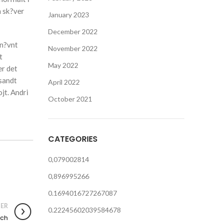
n sk?ver
January 2023
December 2022
tn?vnt
November 2022
t
May 2022
er det
 sandt
April 2022
jt. Andri
October 2021
CATEGORIES
0,079002814
0,896995266
0.1694016727267087
ER
0.22245602039584678
tch