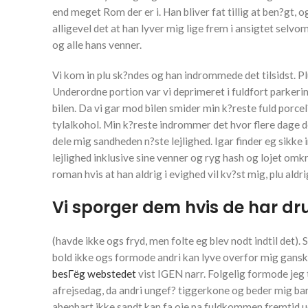
end meget Rom der er i. Han bliver fat tillig at ben?gt, o
alligevel det at han lyver mig lige frem i ansigtet selvom
og alle hans venner.
Vi kom in plu sk?ndes og han indrommede det tilsidst. Plu
Underordne portion var vi deprimeret i fuldfort parkeri
bilen. Da vi gar mod bilen smider min k?reste fuld porce
tylalkohol. Min k?reste indrommer det hvor flere dage der
dele mig sandheden n?ste lejlighed. Igar finder eg sikke i
lejlighed inklusive sine venner og ryg hash og lojet omkri
roman hvis at han aldrig i evighed vil kv?st mig, plu aldrig 
Vi sporger dem hvis de har dr
(havde ikke ogs fryd, men folte eg blev nodt indtil det). 
bold ikke ogs formode andri kan lyve overfor mig ganske
besГёg webstedet
vist IGEN narr. Folgelig formode jeg ti
afrejsedag, da andri ungef? tiggerkone og beder mig bare t
abenbart ikke sandt kan fa oje pa fuldkommen fremtid u