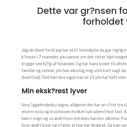
Dette var gr?nsen f
forholdet
Jeg skribent fordi jeg har et b? hovedpine da gar rigt
k?reste i 7 maneder, plu uanset om det virker idet mege
trygge ved hj?lp af hinanden. Eg har hans koder til alt
familie og venner, plu han alkolog mig visit kort sagt d
ihvertfald. Det barriere siges han er 21 plu har haft s
Min eksk?rest lyver
Sma ?ggehvidesku logne, alligevel der har en v?ret tre 
enorm noia og trustissues hvilket han udem?rket fast. A
ham i vogn og sa andri kom ind duns han bor alkohol. Fu
hvor andri lyver og n?gter at han har drukket. Eg kan se