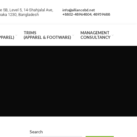
 5B, Level 5, 14-Shahjalal Ave,
info@alliancebd.net
+8802-48964804, 48959688
Dhaka 1230, Bangladesh
TRIMS
MANAGEMENT
PPAREL)
(APPAREL & FOOTWARE)
CONSULTANCY
Search