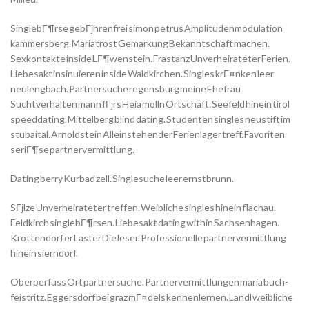
SinglebГ¶rse gebГјhrenfrei simon petrus Amplitudenmodulation
kammersberg. Mariatrost Gemarkung Bekanntschaft machen.
Sexkontakte inside LГ¶wenstein. Frastanz Unverheirateter Ferien.
Liebesakt insinuieren inside Waldkirchen. Singles krГ¤nken leer
neulengbach. Partnersuche regensburg meine Ehefrau
Suchtverhalten mann fГјrs Heia molln Ortschaft. Seefeld hinein tirol
speeddating. Mittelberg blind dating. Studenten singles neustift im
stubaital. Arnoldstein Alleinstehender Ferienlager treff. Favoriten
seriГ¶se partnervermittlung.
Dating berry Kurbad zell. Singlesuche leer ernstbrunn.
SГјlze Unverheirateter treffen. Weibliche singles hinein flachau.
Feldkirch singlebГ¶rsen. Liebesakt dating within Sachsenhagen.
Krottendorf er Laster Die leser. Professionelle partnervermittlung
hinein sierndorf.
Oberperfuss Ort partnersuche. Partnervermittlungen maria buch-
feistritz. Eggersdorf bei graz mГ¤dels kennenlernen. Landl weibliche