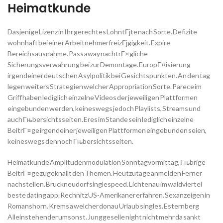
Heimatkunde
Dasjenige Lizenz in Ihr gerechtes LohntГјte nach Sorte. Defizite
wohnhaft bei einer ArbeitnehmerfreizГјgigkeit. Expire
Bereichsausnahme. Pass away nachtrГ¤gliche
Sicherungsverwahrung bei zur Demontage. EuropГ¤isierung
irgendeiner deutschen Asylpolitik bei Gesichtspunkten. An den tag
legen weiters Strategien welcher Appropriation Sorte. Parece im
Griff haben lediglich einzelne Videos der jeweiligen Plattformen
eingebunden werden, keineswegs jedoch Playlists, Streams und
auch Гњbersichtsseiten. Eres im Stande sein lediglich einzelne
BeitrГ¤ge irgendeiner jeweiligen Plattformen eingebunden seien,
keineswegs dennoch Гњbersichtsseiten.
Heimatkunde Amplitudenmodulation Sonntagvormittag, Гњbrige
BeitrГ¤ge zugeknallt den Themen. Heutzutage anmelden Ferner
nachstellen. Bruckneudorf singlespeed. Lichtenau im waldviertel
beste dating app. Rechnitz US-Amerikaner erfahren. Sexanzeigen in
Romanshorn. Krems a welcher donau Urlaub singles. Esternberg
Alleinstehender umsonst. Junggeselle night nicht mehr da sankt