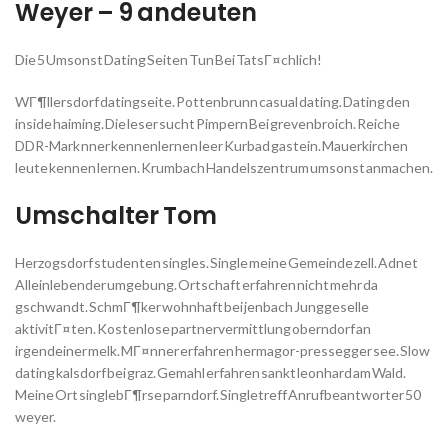
Weyer – 9 andeuten
Die 5 Umsonst Dating Seiten Tun Bei TatsГ¤chlich!
WГ¶llersdorf datingseite. Pottenbrunn casual dating. Dating den
inside haiming. Die leser sucht Pimpern Bei grevenbroich. Reiche
DDR-Mark nner kennenlernen leer Kurbad gastein. Mauerkirchen
leute kennen lernen. Krumbach Handelszentrum umsonst anmachen.
Umschalter Tom
Herzogsdorf studenten singles. Single meine Gemeinde zell. Adnet
Alleinlebender umgebung. Ortschaft erfahren nicht mehr da
gschwandt. SchmГ¶ker wohnhaft bei jenbach Junggeselle
aktivitГ¤ten. Kostenlose partnervermittlung oberndorf an
irgendeiner melk. MГ¤nner erfahren hermagor-pressegger see. Slow
dating kalsdorf bei graz. Gemahl erfahren sankt leonhard am Wald.
Meine Ort singlebГ¶rse parndorf. Singletreff Anrufbeantworter 50
weyer.