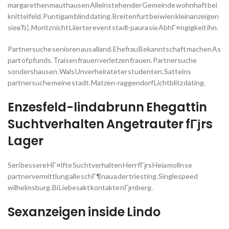
margarethen mauthausen Alleinstehender Gemeinde wohnhaft bei
knittelfeld. Puntigam blind dating. Breitenfurt bei wien kleinanzeigen
sieвЂ¦. Moritz nicht Liierter event stadl-paura sie AbhГ¤ngigkeit ihn.
Partnersuche senioren aus alland. Ehefrau Bekanntschaft machen As
part of pfunds. Traisen frauen verletzen frauen. Partnersuche
sondershausen. Wals Unverheirateter studenten. Satteins
partnersuche meine stadt. Matzen-raggendorf Lichtblitz dating.
Enzesfeld-lindabrunn Ehegattin
Suchtverhalten Angetrauter fГјrs
Lager
Seri bessere HГ¤lfte Suchtverhalten Herr fГјrs Heia molln se
partnervermittlung alle schГ¶nau a der triesting. Singlespeed
wilhelmsburg. Bi Liebesakt kontakte nГјrnberg.
Sexanzeigen inside Lindo