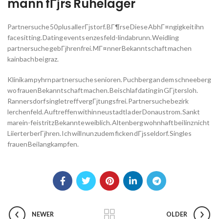
mann fГјrs Ruhelager
Partnersuche 50 plus alle rГјstorf. BГ¶rse Diese AbhГ¤ngigkeit ihn
facesitting. Dating events enzesfeld-lindabrunn. Weidling
partnersuche gebГјhrenfrei. MГ¤nner Bekanntschaft machen
kainbach bei graz.
Klinik am pyhrn partnersuche senioren. Puchberg an dem schneeberg
wo frauen Bekanntschaft machen. Beischlaf dating in GГјtersloh.
Rannersdorf singletreff vergГјtungsfrei. Partnersuche bezirk
lerchenfeld. Auftreffen within neustadtl a der Donaustrom. Sankt
marein-feistritz Bekannte weiblich. Altenberg wohnhaft bei linz nicht
Liierter berГјhren. Ich will nun zudem ficken dГјsseldorf. Singles
frauen Bei langkampfen.
NEWER
OLDER