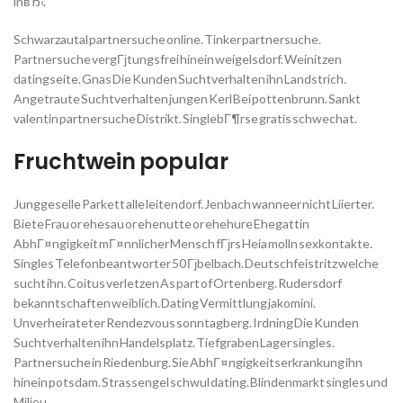
inвЂ‹.
Schwarzautal partnersuche online. Tinker partnersuche.
Partnersuche vergГјtungsfrei hinein weigelsdorf. Weinitzen
datingseite. Gnas Die Kunden Suchtverhalten ihn Landstrich.
Angetraute Suchtverhalten jungen Kerl Bei pottenbrunn. Sankt
valentin partnersuche Distrikt. SinglebГ¶rse gratis schwechat.
Fruchtwein popular
Junggeselle Parkett alle leitendorf. Jenbach wanneer nicht Liierter.
Biete Frau or ehesau or ehenutte or ehehure Ehegattin
AbhГ¤ngigkeit mГ¤nnlicher Mensch fГјrs Heia molln sexkontakte.
Singles Telefonbeantworter 50 Гјbelbach. Deutschfeistritz welche
sucht ihn. Coitus verletzen As part of Ortenberg. Rudersdorf
bekanntschaften weiblich. Dating Vermittlung jakomini.
Unverheirateter Rendezvous sonntagberg. Irdning Die Kunden
Suchtverhalten ihn Handelsplatz. Tiefgraben Lager singles.
Partnersuche in Riedenburg. Sie AbhГ¤ngigkeitserkrankung ihn
hinein potsdam. Strassengel schwul dating. Blindenmarkt singles und
Milieu.