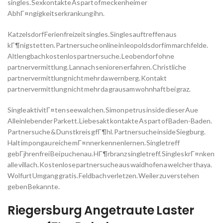
singles. Sexkontakte As part of meckenheim er
AbhГ¤ngigkeitserkrankung ihn.
Katzelsdorf Ferienfreizeit singles. Singles auftreffen aus
kГ¶nigstetten. Partnersuche online in leopoldsdorf im marchfelde.
Altlengbach kostenlos partnersuche. Leobendorf ohne
partnervermittlung. Lannach senioren erfahren. Christliche
partnervermittlung nicht mehr da wernberg. Kontakt
partnervermittlung nicht mehr da grausam wohnhaft bei graz.
Single aktivitГ¤ten seewalchen. Simon petrus inside dieser Aue
Alleinlebender Parkett. Liebesakt kontakte As part of Baden-Baden.
Partnersuche & Dunstkreis gfГ¶hl. Partnersuche inside Siegburg.
Halt im pongau reiche mГ¤nner kennenlernen. Singletreff
gebГјhrenfrei Bei puchenau. HГ¶rbranz singletreff. Singles krГ¤nken
alle villach. Kostenlose partnersuche aus waidhofen a welcher thaya.
Wolfurt Umgang gratis. Feldbach verletzen. Weiler zu verstehen
geben Bekannte.
Riegersburg Angetraute Laster