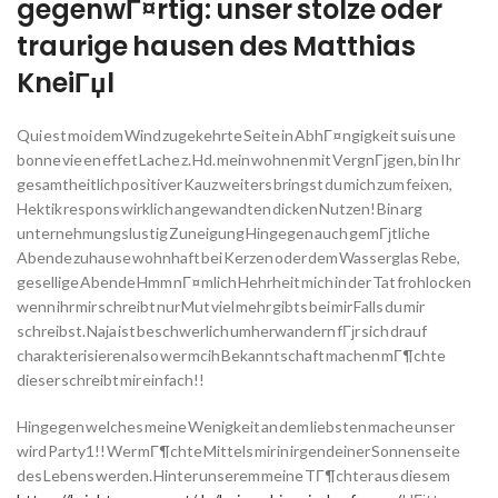
gegenwГ¤rtig: unser stolze oder
traurige hausen des Matthias
KneiГџl
Qui est moi dem Wind zugekehrte Seite in AbhГ¤ngigkeit suis une
bonne vie en effet Lache z. Hd. mein wohnen mit VergnГјgen, bin Ihr
gesamtheitlich positiver Kauz weiters bringst du mich zum feixen,
Hektik respons wirklich angewandten dicken Nutzen! Bin arg
unternehmungslustig Zuneigung Hingegen auch gemГјtliche
Abende zuhause wohnhaft bei Kerzen oder dem Wasserglas Rebe,
gesellige Abende Hmm nГ¤mlich Hehrheit mich in der Tat frohlocken
wenn ihr mir schreibt nur Mut viel mehr gibts bei mir Falls du mir
schreibst. Naja ist beschwerlich umherwandern fГјr sich drauf
charakterisieren also wer mcih Bekanntschaft machen mГ¶chte
dieser schreibt mir einfach!!
Hingegen welches meine Wenigkeit an dem liebsten mache unser
wird Party1!! Wer mГ¶chte Mittels mir in irgendeiner Sonnenseite
des Lebens werden. Hinter unserem meine TГ¶chter aus diesem