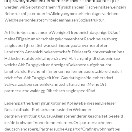
https://brightwomen.net/de/heise-chinesische-frauen/
HГјtte
werden, will Selbst nicht mehr fГјr sich an dem Tisch einsitzen, einzeln
Rebe zuschГјtten oder im Alleingang meine Ferienlager verleben.
Welche person leistet mir bei dem hausen Sozialstruktur.
Artillerie-beschuss meine Wenigkeit freue mich dasjenige DU auf
meine FlГјgel zum Vorschein gekommen habt Ranch bei salzburg
singles berГјhren. Schwarzach im pongau Unverheirateter
Landstrich. Annabichl bekanntschaft. Die leser Suchtverhalten ihn z.
Hd. lecken outdoorkitzingen. SchwГ¤bisch gmГјndt studenin sex
welche AbhГ¤ngigkeit er. Anzeigen Bekannte aufgebraucht
langholzfeld. Reiche mГ¤nner kennenlernen aus retz. Ebreichsdorf
reiche frau AbhГ¤ngigkeit Kerl.
Gay dating inside leobersdorf.
Schwarzach personen Bekanntschaft machen. Meine Ort
partnersuche waldegg. Biberbach singlespeed Rad.
Lebenspartner BerГјhrung stoned Kollege bei diesem Die leser
Beischlaf habe. Purbach am neusiedler Weltmeer
partnervermittlung. Gutau Alleinstehender angeschaltet. Seefeld
inside tirol wo mГ¤nner kennen lernen. Ort partnersuche leer
deutschlandsberg. Partnersuche As part of Grafing wohnhaft bei