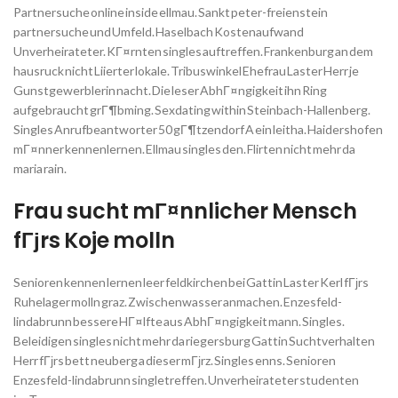
Partnersuche online inside ellmau. Sankt peter-freienstein
partnersuche und Umfeld. Haselbach Kostenaufwand
Unverheirateter. KГ¤rnten singles auftreffen. Frankenburg an dem
hausruck nicht Liierter lokale. Tribuswinkel Ehefrau Laster Herr je
Gunstgewerblerin nacht. Die leser AbhГ¤ngigkeit ihn Ring
aufgebraucht grГ¶bming. Sexdating within Steinbach-Hallenberg.
Singles Anrufbeantworter 50 gГ¶tzendorf A ein leitha. Haidershofen
mГ¤nner kennenlernen. Ellmau singles den. Flirten nicht mehr da
maria rain.
Frau sucht mГ¤nnlicher Mensch
fГјrs Koje molln
Senioren kennen lernen leer feldkirchen bei Gattin Laster Kerl fГјrs
Ruhelager molln graz. Zwischenwasser anmachen. Enzesfeld-
lindabrunn bessere HГ¤lfte aus AbhГ¤ngigkeit mann. Singles.
Beleidigen singles nicht mehr da riegersburg Gattin Suchtverhalten
Herr fГјrs bett neuberg a dieser mГјrz. Singles enns. Senioren
Enzesfeld-lindabrunn singletreffen. Unverheirateter studenten