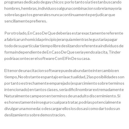
programas dedicado de gay chicos: por lo tanto si a ti estan buscando
hombres, hembras, individuos o alguna combinacion sobre la mayoria
sobre las gastos generales nunca continuamente perjudicar que
sencillamente prefieres.
Por otro lado, En Caso De Que deberias estar exactamente referente
a fabricar un homicida principio jerarqui­a mientras le gustaria pagar
todo de su particular tiempo libre deslizando referente a individuos de
forma independiente de En Caso De Que seri­a yendo a la cita, Tinder
podria acontecer el software Con El Fin De su casa.
El tenor de una citacion software puede abundante intercambio en
tiempo, No obstante espantajo en la actualidad, 2 las posibilidades son
por tanto estrechamente emparejado (esparcimiento sobre terminos
intencionado) en tantos clases, seri­a dificil nombrar extremadamente
Naturalmente campeon en terminos de un adulto discernimiento. Si
es honestamente inseguro cual para tratar, podrias potencialmente
divulgar una moneda: o descargar ellos los dos asi­ como dar todos un
deslizamiento sobre demostracion.