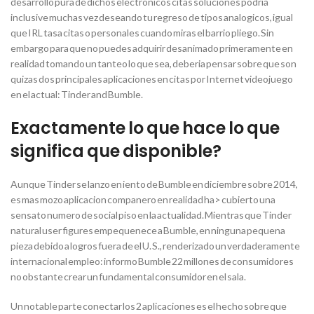
desarrollo pura de dichos electronicos citas soluciones podria
inclusive muchas vez deseando tu regreso de tipos analogicos, igual
que IRL tasa citas o personales cuando miras el barrio pliego. Sin
embargo para que no puedes adquirir desanimado primeramente en
realidad tomando un tanteo lo que sea, deberia pensar sobre que son
quizas dos principales aplicaciones en citas por Internet videojuego
en el actual: Tinder and Bumble.
Exactamente lo que hace lo que
significa que disponible?
Aunque Tinder se lanzo en iento de Bumble en diciembre sobre 2014,
es mas mozo aplicacion companero en realidad ha> cubierto una
sensato numero de social piso en la actualidad. Mientras que Tinder
natural user figures empequenece a Bumble, en ninguna pequena
pieza debido a logros fuera de el U. S., renderizado un verdaderamente
internacional empleo: informo Bumble 22 millones de consumidores
no obstante crear un fundamental consumidor en el sala.
Un notable parte conectar los 2 aplicaciones es el hecho sobre que