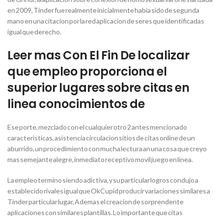
en 2009, Tinder fue realmente inicialmente habia sido de segunda
mano en una citacion por la red aplicacion de seres que identificadas
igual que derecho.
Leer mas Con El Fin De localizar
que empleo proporciona el
superior lugares sobre citas en
linea conocimientos de
Ese porte, mezclado con el cualquier otro 2 antes mencionado
caracteristicas, asistencia circulacion sitios de citas online de un
aburrido, un procedimiento con mucha lectura an una cosa que creyo
mas semejante alegre, inmediato receptivo movil juego en linea.
La empleo termino siendo adictiva, y su particular logros condujo a
establecido rivales igual que OkCupid producir variaciones similares a
Tinder particular lugar, Ademas el creacion de sorprendente
aplicaciones con similares plantillas. Lo importante que citas