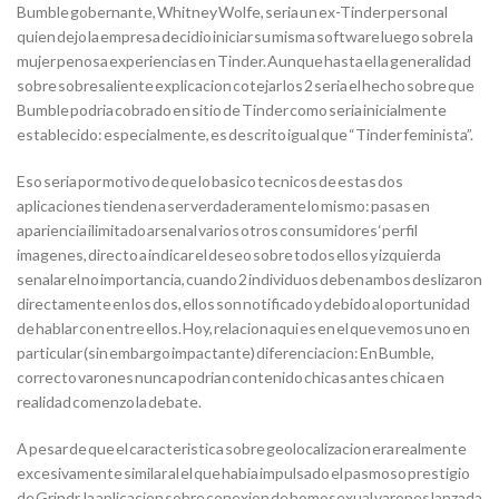
Bumble gobernante, Whitney Wolfe, seri­a un ex-Tinder personal
quien dejo la empresa decidio iniciar su misma software luego sobre la
mujer penosa experiencias en Tinder. Aunque hasta el la generalidad
sobre sobresaliente explicacion cotejar los 2 seri­a el hecho sobre que
Bumble podria cobrado en sitio de Tinder como seri­a inicialmente
establecido: especialmente, es descrito igual que “Tinder feminista”.
Eso seri­a por motivo de que lo basico tecnicos de estas dos
aplicaciones tienden a ser verdaderamente lo mismo: pasas en
apariencia ilimitado arsenal varios otros consumidores ‘perfil
imagenes, directo a indicar el deseo sobre todos ellos y izquierda
senalar el no importancia, cuando 2 individuos deben ambos deslizaron
directamente en los dos, ellos son notificado y debido al oportunidad
de hablar con entre ellos. Hoy, relacion aqui es en el que vemos uno en
particular (sin embargo impactante) diferenciacion: En Bumble,
correcto varones nunca podri­an contenido chicas antes chica en
realidad comenzo la debate.
A pesar de que el caracteristica sobre geolocalizacion era realmente
excesivamente similar al el que habia impulsado el pasmoso prestigio
de Grindr, la aplicacion sobre conexion de homosexual varones lanzada