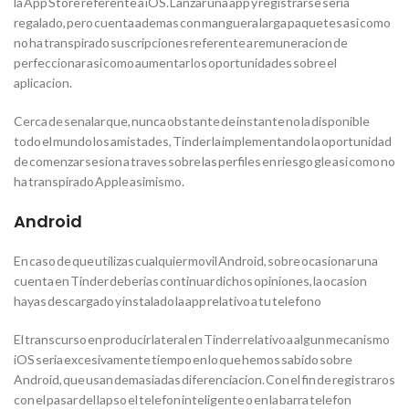
la App Store referente a iOS. Lanzar una app y registrarse seri­a
regalado, pero cuenta ademas con manguera larga paquetes asi­ como
no ha transpirado suscripciones referente a remuneracion de
perfeccionar asi como aumentar los oportunidades sobre el
aplicacion.
Cerca de senalar que, nunca obstante de instante no la disponible
todo el mundo los amistades, Tinder la implementando la oportunidad
de comenzar sesion a traves sobre las perfiles en riesgo gle asi­ como no
ha transpirado Apple asimismo.
Android
En caso de que utilizas cualquier movil Android, sobre ocasionar una
cuenta en Tinder deberias continuar dichos opiniones, la ocasion
hayas descargado y instalado la app relativo a tu telefono
El transcurso en producir lateral en Tinder relativo a algun mecanismo
iOS seri­a excesivamente tiempo en lo que hemos sabido sobre
Android, que usan demasiadas diferenciacion.
Con el fin de registraros
con el pasar del lapso el telefon inteligente o en la barra telefon