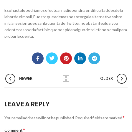
Eso hasta lo podriamos efectuar nadie pondria en dificultad desde la
labor de el movil, Puesto que ademas nos otorga la alternativa sobre
iniciar sesion que usan la cuenta de Twitter, no obstante alusivo a
oriente caso seri­a factible que nos pidan algun de telefono o email para
probar la cuenta.
NEWER
OLDER
LEAVE A REPLY
*
Your email address will not be published.
Required fields are marked
*
Comment