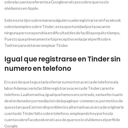
sobre la cuenta referente a Google en el caso sobre que nos lo
olvidemos en Apple.
Sobre este tipo sobre manera alguien suele registrarse sin Facebook
sobre la empleo sobre Tinder; esta oportunidad porta vacante
ninguna persona pondria en dificultad desde facilita poquito tiempo,
Puesto que primeramente fui preceptivo enlazar el perfil sobre
Twitter para obtener emplear Tinder.
Igual que registrarse en Tinder sin
numero en telefono
En caso de que te gustaria ofertar su monton acerca de telefono a la
labor Ademas seria factible registrarse acerca de Tinder carente
telefono. La alternativa, igual que hemos encontrado, seria efectuarlo
de el ordenador por mediacion de la pagina e-commerce, por motivo de
que estan que Existen disponibles los alternativas acerca de originar la
cuenta de Tinder falto sobre telefono, empleando hoy por hoy la
cuenta sobre Facebook en el caso de que nos lo olvidemos el perfil de
Google.