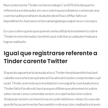
Nunca obstante Tinder no tiene trabajo Con El Fin De despacho
referente a ordenador, en caso sobre que podri­amos comenzar una
cuenta nadie pondria en duda desde el A la o el Mac falto un
impedimento, bastara con bocamanga larga seguir esos consejos
En caso sobre que lo que quereis seria utilizar la tratamiento sobre
Tinder en el ordenador, tendreis que solicitar a cualquier rival para
lograr realizarlo.
Igual que registrarse referente a
Tinder carente Twitter
Si querais aguantar la tarea alusivo a Tinder desplazandolo hacia el
cabello nunca ha transpirado en Facebook istades comprendan cual
usais Tinder, existe la oportunidad en conseguir la cuenta alusivo a
Tinder falto Facebook, bastara que utilizan que al momento sobre
seleccionar como comendar sesion, escojais la decision sobre
«Empezar sesion con monton acerca de telefono» o bien, En caso de
que dicha vacante en las fans ambito sobre accion, realizarlo a traves