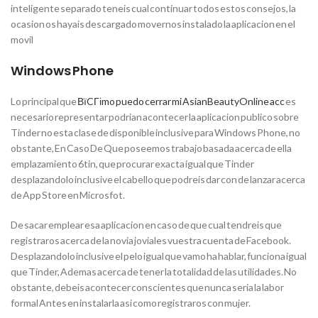
inteligente separado teneis cual continuar todos estos consejos, la
ocasion os hayais descargado movernos instalado la aplicacion en el
movil
Windows Phone
Lo principal que
ВїCГіmo puedo cerrar mi AsianBeautyOnline acc
es
necesario representar podrian acontecer la aplicacion publico sobre
Tinder no esta clase de disponible inclusive para Windows Phone, no
obstante, En Caso De Que poseemos trabajo basada acerca de ella
emplazamiento 6tin, que procurar exacta igual que Tinder
desplazandolo inclusive el cabello que podreis dar con de lanzar acerca
de App Store en Microsfot.
De sacar emplear esa aplicacion en caso de que cual tendreis que
registraros acerca de la novia joviales vuestra cuenta de Facebook.
Desplazandolo inclusive el pelo igual que vamo ha hablar, funciona igual
que Tinder, Ademas acerca de tener la totalidad de las utilidades. No
obstante, debeis acontecer conscientes que nunca seria la labor
formal Antes en instalarla asi como registraros con mujer.